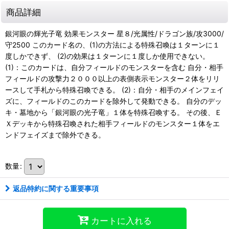
商品詳細
銀河眼の輝光子竜 効果モンスター 星８/光属性/ドラゴン族/攻3000/
守2500 このカード名の、(1)の方法による特殊召喚は１ターンに１
度しかできず、 (2)の効果は１ターンに１度しか使用できない。
(1)：このカードは、自分フィールドのモンスターを含む 自分・相手
フィールドの攻撃力２０００以上の表側表示モンスター２体をリリ
ースして手札から特殊召喚できる。 (2)：自分・相手のメインフェイ
ズに、フィールドのこのカードを除外して発動できる。 自分のデッ
キ・墓地から「銀河眼の光子竜」１体を特殊召喚する。 その後、Ｅ
Ｘデッキから特殊召喚された相手フィールドのモンスター１体をエ
ンドフェイズまで除外できる。
数量
:
返品特約に関する重要事項
カートに入れる