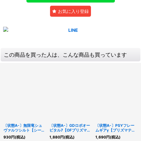
お気に入り登録
この商品を買った人は、こんな商品も買っています
〔状態A-〕無限竜シュ
〔状態A-〕GDロボオー
〔状態A-〕PSYフレー
ヴァルツシルト【シーク
ビタル7【OFプリズマテ
ムギアγ【プリズマティ
レット】{DP29-
ィックシークレット】
ックシークレット】
930
円
(税込)
1,880
円
(税込)
1,690
円
(税込)
JP003}《モンスター》
{LOCR-JP012}《モンス
{LOCR-JP055}《モン