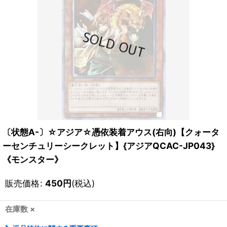
〔状態A-〕☆アジア☆憑依装着アウス(右向)【クォータ
ーセンチュリーシークレット】{アジアQCAC-JP043}
《モンスター》
販売価格
:
450
円
(税込)
在庫数 ×