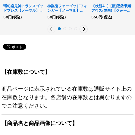
環幻楽鬼神トランスゴッ
神楽鬼ファーゴッドフィ
〔状態A-〕[新]憑依装着
ドブレス【ノーマル】
ンガー【ノーマル】
アウス(左向)【クォータ
{RD/AP01-JP057}
{RD/AP01-JP063}
ーセンチュリーシークレ
50
円
(税込)
50
円
(税込)
550
円
(税込)
《RDフュージョン》
《RDモンスター》
ット】{QCAC-JP043}
《モンスター》
【在庫数について】
商品ページに表示されている在庫数は通販サイト上の
在庫数となります。各店舗の在庫数とは異なりますの
でご注意ください。
【商品名と商品画像について】