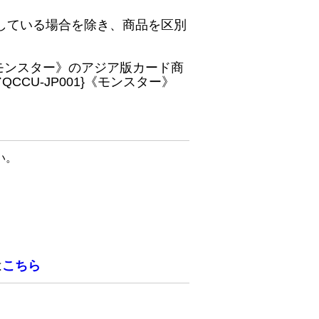
している場合を除き、商品を区別
}《モンスター》のアジア版カード商
CU-JP001}《モンスター》
い。
は
こちら