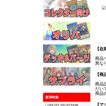
【在
商品
異な
【商
商品
だい
商品
新弾特集
【ア
UTILITY SELECTION