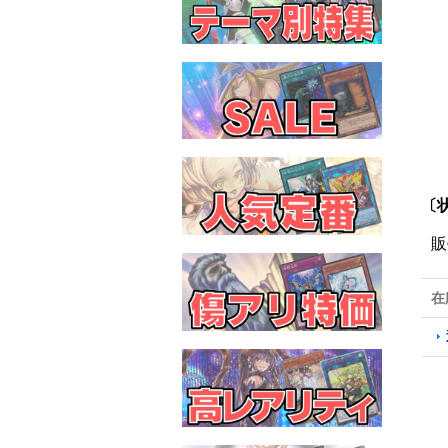
〔
販
在