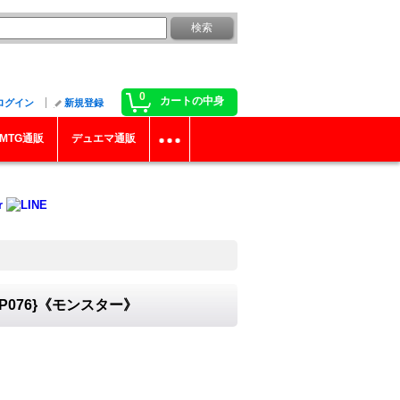
0
カートの中身
ログイン
新規登録
MTG通販
デュエマ通販
P076}《モンスター》