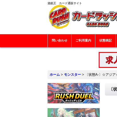
遊戯王 カード通販サイト
問い合わせ
ご利用案内
状態表記
ホーム
>
モンスター
>
〔状態A-〕☆アジア☆
〔状