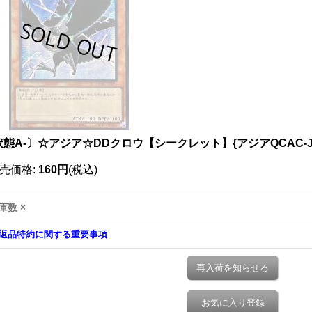
状態A-〕☆アジア☆DDクロウ【シークレット】{アジアQCAC-J
売価格
:
160円
(税込)
庫数 ×
返品特約に関する重要事項
再入荷を知らせる
お気に入り登録