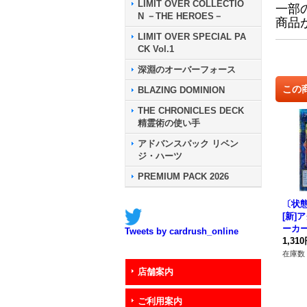
LIMIT OVER COLLECTIO
一部
N －THE HEROES－
商品
LIMIT OVER SPECIAL PA
CK Vol.1
深淵のオーバーフォース
この
BLAZING DOMINION
THE CHRONICLES DECK
精霊術の使い手
アドバンスパック リベン
ジ・ハーツ
PREMIUM PACK 2026
〔状態
[新]
ーカー
Tweets by cardrush_online
【ク
1,31
リー
在庫数 
{アジア
店舗案内
《リ
ご利用案内