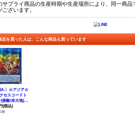
のサプライ商品の生産時期や生産場所により、同一商品
がございます。
商品を買った人は、こんな商品も買っています
A-〕☆アジア☆
アクセスコードト
(接敵/赤大地)
ォーターセンチュ
0円
(税込)
シークレット】
1枚
QCAC-JP005}
ンク》