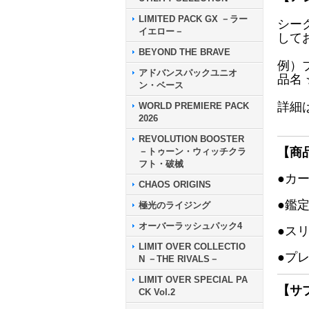
LIMITED PACK GX －ラー
シー
イエロー－
して
BEYOND THE BRAVE
例）
アドバンスパックユニオ
品名
ン・ベース
詳細
WORLD PREMIERE PACK
2026
REVOLUTION BOOSTER
【商
－トゥーン・ウィッチクラ
フト・破械
●カ
CHAOS ORIGINS
●鑑
極光のライジング
オーバーラッシュパック4
●ス
LIMIT OVER COLLECTIO
●プ
N －THE RIVALS－
LIMIT OVER SPECIAL PA
【サ
CK Vol.2