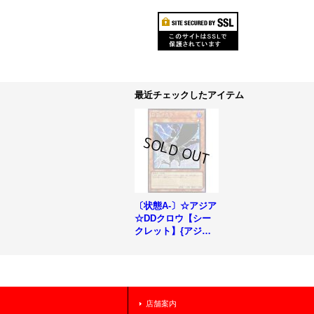
最近チェックしたアイテム
〔状態A-〕☆アジア
☆DDクロウ【シー
クレット】{アジアQ
CAC-JP076}《モン
スター》
店舗案内