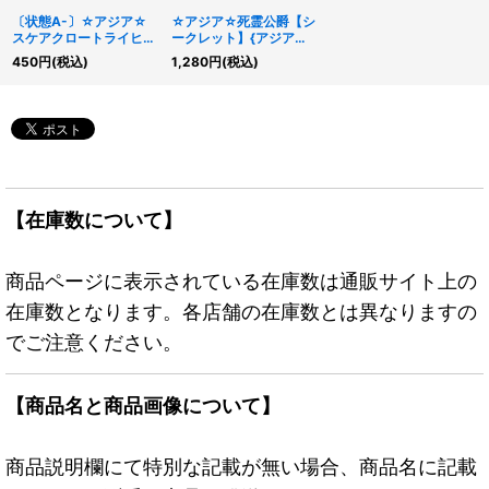
〔状態A-〕☆アジア☆
☆アジア☆死霊公爵【シ
スケアクロートライヒハ
ークレット】{アジア
ート【プリズマティック
AC04-JP002}《融合》
450
円
(税込)
1,280
円
(税込)
シークレット】{アジア
DIFO-JP049}《リン
ク》
【在庫数について】
商品ページに表示されている在庫数は通販サイト上の
在庫数となります。各店舗の在庫数とは異なりますの
でご注意ください。
【商品名と商品画像について】
商品説明欄にて特別な記載が無い場合、商品名に記載