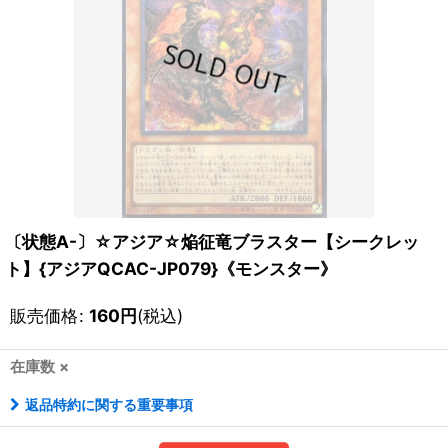
〔状態A-〕☆アジア☆焔征竜ブラスター【シークレッ
ト】{アジアQCAC-JP079}《モンスター》
販売価格
:
160
円
(税込)
在庫数 ×
返品特約に関する重要事項