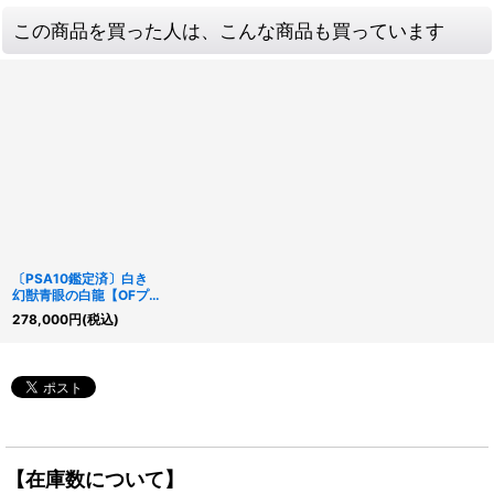
この商品を買った人は、こんな商品も買っています
〔PSA10鑑定済〕白き
幻獣青眼の白龍【OFプ
リズマティックシークレ
278,000
円
(税込)
ット】{LOCR-JP001}
《モンスター》
【在庫数について】