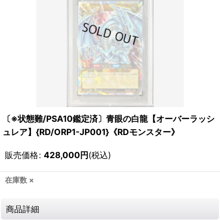
〔※状態難/PSA10鑑定済〕青眼の白龍【オーバーラッシ
ュレア】{RD/ORP1-JP001}《RDモンスター》
販売価格
:
428,000
円
(税込)
在庫数 ×
商品詳細