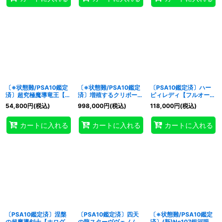
〔※状態難/PSA10鑑定
〔※状態難/PSA10鑑定
〔PSA10鑑定済〕ハー
済〕超究極魔導竜王【ク
済〕増殖するクリボー!
ピィレディ【フルオーバ
ォーターセンチュリーシ
【グランドマスター】
ーラッシュレア】
54,800
円
(税込)
998,000
円
(税込)
118,000
円
(税込)
ークレット】{ALIN-
{LOCH-JP002}《モン
{RD/KP25-JP002}
JP000}《エクシーズ》
スター》
《RDモンスター》
カートに入れる
カートに入れる
カートに入れる
〔PSA10鑑定済〕涅槃
〔PSA10鑑定済〕四天
〔※状態難/PSA10鑑定
の超魔導剣士【ホログラ
の龍スターヴヴェノムフ
済〕(新)No107銀河眼の