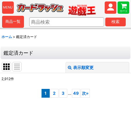
MENU
カート
商品一覧
検索
ホーム
>
鑑定済カード
鑑定済カード
表示順変更
閉じる
2,912
件
表示数
:
1
2
3
...
49
次
»
並び順
:
絞り込む