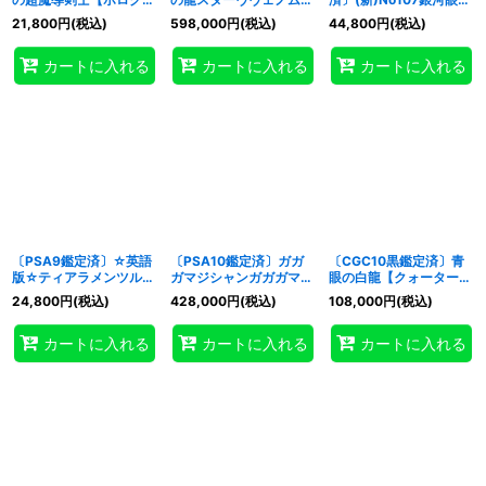
フィック】{TDIL-
ュージョンドラゴン【グ
時空竜【クォーターセン
21,800
円
(税込)
598,000
円
(税込)
44,800
円
(税込)
JP046}《シンクロ》
ランドマスター】
チュリーシークレット】
{LOCR-JP013}《融合》
{DP29-JP011}《エクシ
カートに入れる
カートに入れる
カートに入れる
ーズ》
〔PSA9鑑定済〕☆英語
〔PSA10鑑定済〕ガガ
〔CGC10黒鑑定済〕青
版☆ティアラメンツルル
ガマジシャンガガガマジ
眼の白龍【クォーターセ
カロス【スターライトレ
ック【グランドマスタ
ンチュリーシークレッ
24,800
円
(税込)
428,000
円
(税込)
108,000
円
(税込)
ア】{DABL-EN039}
ー】{LOCH-JP011}《モ
ト】{NYC1-JP001}《モ
《融合》
ンスター》
ンスター》
カートに入れる
カートに入れる
カートに入れる