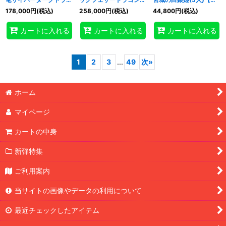
ン【レリーフ】{CDIP-
【レリーフ】{TSHD-
ォーターセンチュリーシ
178,000
円
(税込)
258,000
円
(税込)
44,800
円
(税込)
JP035}《融合》
JP040}《シンクロ》
ークレット】{QCAC-
JP011}《モンスター》
カートに入れる
カートに入れる
カートに入れる
1
2
3
...
49
次
»
ホーム
マイページ
カートの中身
新弾特集
ご利用案内
当サイトの画像やデータの利用について
最近チェックしたアイテム