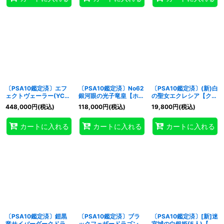
〔PSA10鑑定済〕エフ
〔PSA10鑑定済〕No62
〔PSA10鑑定済〕(新)白
ェクトヴェーラー(YCSJ
銀河眼の光子竜皇【ホロ
の聖女エクレシア【クォ
ロゴ)【ウルトラ】
グラフィック】{PRIO-
ーターセンチュリーシー
448,000
円
(税込)
118,000
円
(税込)
19,800
円
(税込)
{25YC-JP002}《モン
JP040}《エクシーズ》
クレット】{CF01-
スター》
JPS02}《モンスター》
カートに入れる
カートに入れる
カートに入れる
〔PSA10鑑定済〕鎧黒
〔PSA10鑑定済〕ブラ
〔PSA10鑑定済〕[新]迷
竜サイバーダークドラゴ
ックフェザードラゴン
宮城の白銀姫(5人)【ク