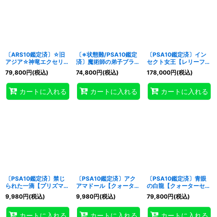
〔ARS10鑑定済〕☆旧
〔※状態難/PSA10鑑定
〔PSA10鑑定済〕イン
アジア☆神竜エクセリオ
済〕魔術師の弟子ブラッ
セクト女王【レリーフ】
ン【レリーフ】{SOI-
クマジシャンガール【ク
{DL4-136}《モンスタ
79,800
円
(税込)
74,800
円
(税込)
178,000
円
(税込)
AE033}《コレクター向
ォーターセンチュリーシ
ー》
け》
ークレット】{ALIN-
カートに入れる
カートに入れる
カートに入れる
JP004}《モンスター》
〔PSA10鑑定済〕禁じ
〔PSA10鑑定済〕アク
〔PSA10鑑定済〕青眼
られた一滴【プリズマテ
アマドール【クォーター
の白龍【クォーターセン
ィックシークレット】
センチュリーシークレッ
チュリーシークレット】
9,980
円
(税込)
9,980
円
(税込)
79,800
円
(税込)
{ROTD-JP065}《魔
ト】{QCLP-JP002}
{NYC1-JP001}《モンス
法》
《モンスター》
ター》
カートに入れる
カートに入れる
カートに入れる