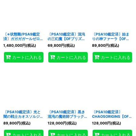
〔※状態難/PSA9鑑定
〔PSA10鑑定済〕混沌
〔PSA10鑑定済〕始ま
済〕ガガガガールゼロゼ
の三幻魔【OFプリズマ
りの神ファーラ【OFプ
ロコール【グランドマス
ティックシークレット】
リズマティックシークレ
1,480,000
円
(税込)
69,800
円
(税込)
89,800
円
(税込)
ター】{LOCH-JP012}
{CORI-JP029}《融合》
ット】{CORI-JP022}
《モンスター》
《モンスター》
カートに入れる
カートに入れる
カートに入れる
〔PSA10鑑定済〕光と
〔PSA10鑑定済〕黒き
〔PSA10鑑定済〕
闇の戦士カオスソルジャ
混沌の魔術師ブラックカ
CHAOSORIGINS【OFウ
ー【OFプリズマティッ
オス【OFプリズマティ
ルトラ】{CORI-JPS15}
89,800
円
(税込)
128,000
円
(税込)
128,000
円
(税込)
クシークレット】
ックシークレット】
《トークン》
{CORI-JP028}《儀式》
{CORI-JP027}《儀式》
カートに入れる
カートに入れる
カートに入れる