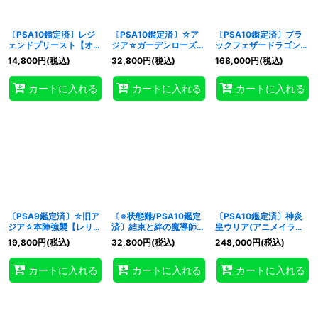
〔PSA10鑑定済〕レジ
〔PSA10鑑定済〕☆ア
〔PSA10鑑定済〕ブラ
ェンドプリースト【オー
ジア☆ガーデンローズメ
ックフェザードラゴン
バーラッシュレア】
イデン【プリズマティッ
【ホログラフィック】
14,800
円
(税込)
32,800
円
(税込)
168,000
円
(税込)
{RD/LGP2-JP044}
クシークレット】{アジ
{TSHD-JP040}《シン
《RDモンスター》
アDOOD-JPS06}《シン
クロ》
カートに入れる
カートに入れる
カートに入れる
クロ》
〔PSA9鑑定済〕☆旧ア
〔※状態難/PSA10鑑定
〔PSA10鑑定済〕神炎
ジア☆本陣強襲【レリー
済〕結束と絆の魔導師
皇ウリア(アニメイラス
フ】{FET-AE056}《コ
(緑背景)【クォーターセ
ト)【シークレット】{-}
19,800
円
(税込)
32,800
円
(税込)
248,000
円
(税込)
レクター向け》
ンチュリーシークレッ
《モンスター》
ト】{DUNE-JP000}
カートに入れる
カートに入れる
カートに入れる
《モンスター》