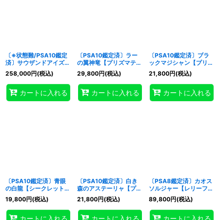
〔※状態難/PSA10鑑定
〔PSA10鑑定済〕ラー
〔PSA10鑑定済〕ブラ
済〕サウザンドアイズサ
の翼神竜【プリズマティ
ックマジシャン【プリズ
クリファイス【レリー
ックシークレット】
マティックシークレッ
258,000
円
(税込)
29,800
円
(税込)
21,800
円
(税込)
フ】{TB-34}《融合》
{LPST-JP048}《モンス
ト】{LPST-JP001}《モ
ター》
ンスター》
カートに入れる
カートに入れる
カートに入れる
〔PSA10鑑定済〕青眼
〔PSA10鑑定済〕白き
〔PSA8鑑定済〕カオス
の白龍【シークレット】
森のアステーリャ【プリ
ソルジャー【レリーフ】
{QCCP-JP001}《モン
ズマティックシークレッ
{304-054}《儀式》
19,800
円
(税込)
21,800
円
(税込)
89,800
円
(税込)
スター》
ト】{LPST-JP018}《モ
ンスター》
カートに入れる
カートに入れる
カートに入れる