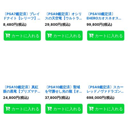
〔PSA7鑑定済〕ブレイ
〔PSA9鑑定済〕オシリ
〔PSA10鑑定済〕
ドナイト【レリーフ】
スの天空竜【ウルトラ】
EHEROカオスネオス
{DL3-136}《モンスタ
{AW02-JPM01}《モン
【レリーフ】{GLAS-
8,480
円
(税込)
29,800
円
(税込)
99,800
円
(税込)
ー》
スター》
JP036}《融合》
カートに入れる
カートに入れる
カートに入れる
〔PSA10鑑定済〕真紅
〔PSA10鑑定済〕聖域
〔PSA9鑑定済〕スカー
眼の黒竜【プリズマティ
を守護せし光の龍【オー
レッドノヴァドラゴンバ
ックシークレット】
バーラッシュレア】
ーニングソウル【グラン
24,800
円
(税込)
37,800
円
(税込)
698,000
円
(税込)
{LPST-JP004}《モンス
{RD/WC24-JPR01}
ドマスター】{LOCR-
ター》
《RDモンスター》
JP008}《シンクロ》
カートに入れる
カートに入れる
カートに入れる