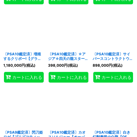
〔PSA10鑑定済〕増殖
〔PSA10鑑定済〕☆ア
〔PSA10鑑定済〕サイ
するクリボー!【グラン
ジア☆四天の龍スターヴ
バースコントラクトウィ
ドマスター】{LOCH-
ヴェノムフュージョンド
ッチ【グランドマスタ
1,180,000
円
(税込)
398,000
円
(税込)
898,000
円
(税込)
JP002}《モンスター》
ラゴン【グランドマスタ
ー】{LOCH-JP018}
ー】{アジアLOCR-
《リンク》
カートに入れる
カートに入れる
カートに入れる
JP013}《融合》
〔PSA9鑑定済〕閃刀姫
〔PSA10鑑定済〕カオ
〔PSA10鑑定済〕白き
ロゼ【プリズマティック
スソルジャー【オーバー
幻獣青眼の白龍【OFプ