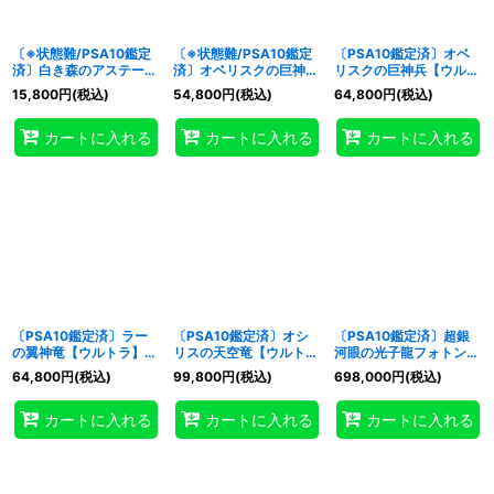
〔※状態難/PSA10鑑定
〔※状態難/PSA10鑑定
〔PSA10鑑定済〕オベ
済〕白き森のアステーリ
済〕オベリスクの巨神兵
リスクの巨神兵【ウルト
ャ【プリズマティックシ
【ウルトラ】{AW02-
ラ】{AW02-JPM02}
15,800
円
(税込)
54,800
円
(税込)
64,800
円
(税込)
ークレット】{LPST-
JPM02}《モンスター》
《モンスター》
JP018}《モンスター》
カートに入れる
カートに入れる
カートに入れる
〔PSA10鑑定済〕ラー
〔PSA10鑑定済〕オシ
〔PSA10鑑定済〕超銀
の翼神竜【ウルトラ】
リスの天空竜【ウルト
河眼の光子龍フォトンハ
{AW02-JPM03}《モン
ラ】{AW02-JPM01}
ウリング【グランドマス
64,800
円
(税込)
99,800
円
(税込)
698,000
円
(税込)
スター》
《モンスター》
ター】{LOCR-JP010}
《エクシーズ》
カートに入れる
カートに入れる
カートに入れる