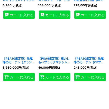
シークレット】{STSP-
ラッシュレア】
リズマティックシークレ
6,980
円
(税込)
168,000
円
(税込)
278,000
円
(税込)
JP003}《モンスター》
{RD/ORP3-JP001}
ット】{LOCR-JP001}
《RDリチュアル》
《モンスター》
カートに入れる
カートに入れる
カートに入れる
〔PSA10鑑定済〕黒魔
〔PSA9鑑定済〕王のし
〔PSA10鑑定済〕黒魔
導のカーテン【グランド
もべブラックマジシャン
導のカーテン【OFプリ
マスター】{LOCH-
【OFプリズマティック
ズマティックシークレッ
8,980,000
円
(税込)
49,800
円
(税込)
248,000
円
(税込)
JP003}《魔法》
シークレット】{LOCH-
ト】{LOCH-JP003}
JP001}《モンスター》
《魔法》
カートに入れる
カートに入れる
カートに入れる