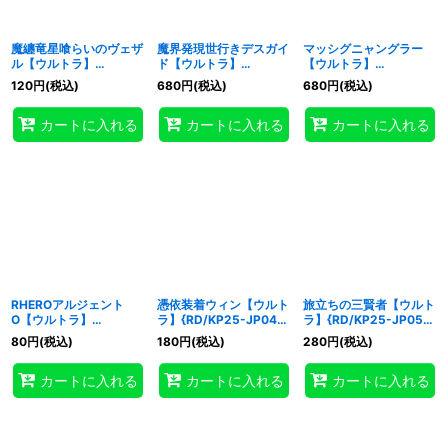
魔纏竜星喰らいのヴェザ
魔界発現世行きデスガイ
マッシグニャングラー
ル【ウルトラ】
ド【ウルトラ】
【ウルトラ】
{RD/KP25-JP021}
{RD/KP25-JP030}
{RD/KP25-JP037}
120
円
(税込)
680
円
(税込)
680
円
(税込)
《RDモンスター》
《RDモンスター》
《RDモンスター》
カートに入れる
カートに入れる
カートに入れる
RHEROアルジェント
憑依装着ウィン【ウルト
旅立ちの三賢者【ウルト
O【ウルトラ】
ラ】{RD/KP25-JP044}
ラ】{RD/KP25-JP058}
{RD/KP25-JP042}
《RDフュージョン》
《RD魔法》
80
円
(税込)
180
円
(税込)
280
円
(税込)
《RDフュージョン》
カートに入れる
カートに入れる
カートに入れる