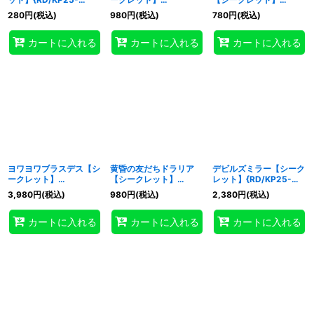
JP062}《RD罠》
{RD/KP25-JP063}
{RD/KP25-JP064}
280
円
(税込)
980
円
(税込)
780
円
(税込)
《RD罠》
《RD罠》
カートに入れる
カートに入れる
カートに入れる
ヨワヨワブラスデス【シ
黄昏の友だちドラリア
デビルズミラー【シーク
ークレット】
【シークレット】
レット】{RD/KP25-
{RD/KP25-JP066}
{RD/KP25-JP068}
JP069}《RDリチュア
3,980
円
(税込)
980
円
(税込)
2,380
円
(税込)
《RDモンスター》
《RDモンスター》
ル》
カートに入れる
カートに入れる
カートに入れる