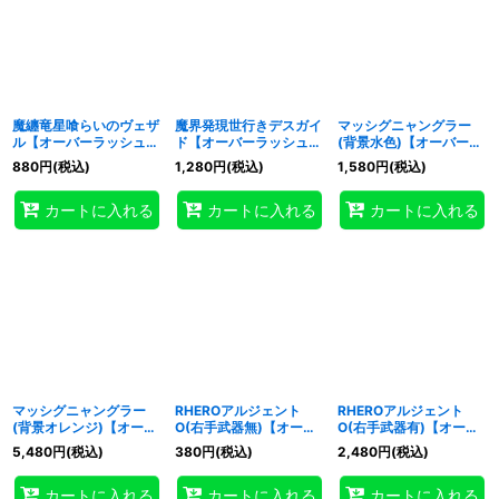
魔纏竜星喰らいのヴェザ
魔界発現世行きデスガイ
マッシグニャングラー
ル【オーバーラッシュレ
ド【オーバーラッシュレ
(背景水色)【オーバーラ
ア】{RD/KP25-JP021}
ア】{RD/KP25-JP030}
ッシュレア】
880
円
(税込)
1,280
円
(税込)
1,580
円
(税込)
《RDモンスター》
《RDモンスター》
{RD/KP25-JP037}
《RDモンスター》
カートに入れる
カートに入れる
カートに入れる
マッシグニャングラー
RHEROアルジェント
RHEROアルジェント
(背景オレンジ)【オーバ
O(右手武器無)【オーバ
O(右手武器有)【オーバ
ーラッシュレア】
ーラッシュレア】
ーラッシュレア】
5,480
円
(税込)
380
円
(税込)
2,480
円
(税込)
{RD/KP25-JP037}
{RD/KP25-JP042}
{RD/KP25-JP042}
《RDモンスター》
《RDフュージョン》
《RDフュージョン》
カートに入れる
カートに入れる
カートに入れる