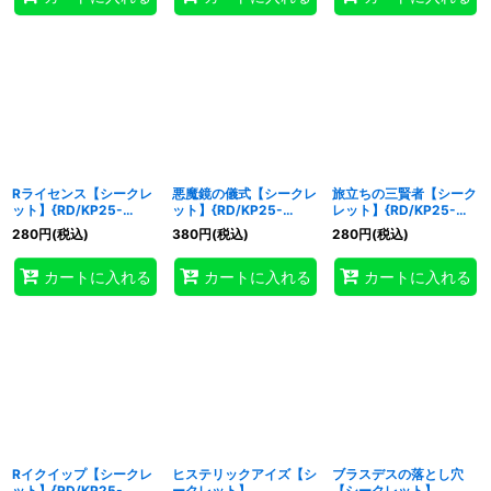
Rライセンス【シークレ
悪魔鏡の儀式【シークレ
旅立ちの三賢者【シーク
ット】{RD/KP25-
ット】{RD/KP25-
レット】{RD/KP25-
JP053}《RD魔法》
JP056}《RD魔法》
JP058}《RD魔法》
280
円
(税込)
380
円
(税込)
280
円
(税込)
カートに入れる
カートに入れる
カートに入れる
Rイクイップ【シークレ
ヒステリックアイズ【シ
ブラスデスの落とし穴
ット】{RD/KP25-
ークレット】
【シークレット】