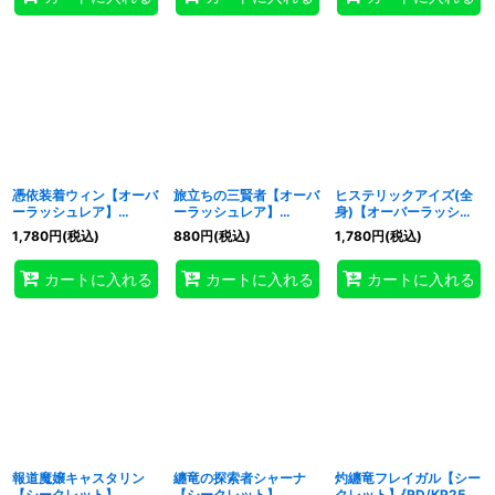
憑依装着ウィン【オーバ
旅立ちの三賢者【オーバ
ヒステリックアイズ(全
ーラッシュレア】
ーラッシュレア】
身)【オーバーラッシュ
{RD/KP25-JP044}
{RD/KP25-JP058}
レア】{RD/KP25-
1,780
円
(税込)
880
円
(税込)
1,780
円
(税込)
《RDフュージョン》
《RD魔法》
JP063}《RD罠》
カートに入れる
カートに入れる
カートに入れる
報道魔嬢キャスタリン
纏竜の探索者シャーナ
灼纏竜フレイガル【シー
【シークレット】
【シークレット】
クレット】{RD/KP25-