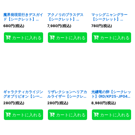
魔界発現世行きデスガイ
アクノリのブラスデス
マッシグニャングラー
ド【シークレット】
【シークレット】
【シークレット】
{RD/KP25-JP030}
{RD/KP25-JP033}
{RD/KP25-JP037}
680
円
(税込)
7,980
円
(税込)
780
円
(税込)
《RDモンスター》
《RDモンスター》
《RDモンスター》
カートに入れる
カートに入れる
カートに入れる
ギャラクティカライジン
リザレクションヘリアカ
光纏竜の卵【シークレッ
グオブリビオン【シーク
ルライザー【シークレッ
ト】{RD/KP25-JP041}
レット】{RD/KP25-
ト】{RD/KP25-JP039}
《RDフュージョン》
280
円
(税込)
280
円
(税込)
8,980
円
(税込)
JP038}《RDフュージョ
《RDフュージョン》
ン》
カートに入れる
カートに入れる
カートに入れる