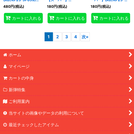
《RD魔法》
{RD/KP25-JP064}
JP066}《RDモンスタ
480
円
(税込)
180
円
(税込)
180
円
(税込)
《RD罠》
ー》
カートに入れる
カートに入れる
カートに入れる
1
2
3
4
次
»
ホーム
マイページ
カートの中身
新弾特集
ご利用案内
当サイトの画像やデータの利用について
最近チェックしたアイテム