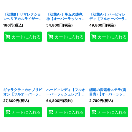
〔状態B〕リザレクショ
〔状態A-〕聖丘の護尭
〔状態A-〕ハーピィレ
ンヘリアカルライザー
神【オーバーラッシュレ
ディ【フルオーバーラッ
【シークレット】
ア PREMIUM BLACK
シュレア】{RD/KP25-
180
円
(税込)
54,800
円
(税込)
49,800
円
(税込)
{RD/KP25-JP039}
Ver.】{RD/KP25-
JP002}《RDモンスタ
《RDフュージョン》
JPS00}《RDモンスタ
ー》
カートに入れる
カートに入れる
カートに入れる
ー》
ギャラクティカオブリビ
ハーピィレディ【フルオ
纏竜の探索者ステラ(両
オン【フルオーバーラッ
ーバーラッシュレア】
目青)【オーバーラッシ
シュレア】{RD/KP25-
{RD/KP25-JP002}
ュレア】{RD/KP25-
27,800
円
(税込)
64,800
円
(税込)
2,780
円
(税込)
JP001}《RDモンスタ
《RDモンスター》
JP016}《RDモンスタ
ー》
ー》
カートに入れる
カートに入れる
カートに入れる