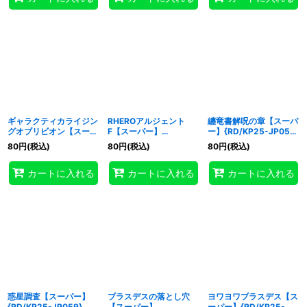
ギャラクティカライジン
RHEROアルジェント
纏竜書解呪の章【スーパ
グオブリビオン【スーパ
F【スーパー】
ー】{RD/KP25-JP050}
ー】{RD/KP25-JP038}
{RD/KP25-JP043}
《RD魔法》
80
円
(税込)
80
円
(税込)
80
円
(税込)
《RDフュージョン》
《RDフュージョン》
カートに入れる
カートに入れる
カートに入れる
惑星調査【スーパー】
ブラスデスの落とし穴
ヨワヨワブラスデス【ス
{RD/KP25-JP059}
【スーパー】
ーパー】{RD/KP25-