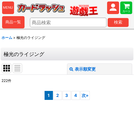
MENU
カート
商品一覧
検索
ホーム
>
極光のライジング
極光のライジング
表示順変更
閉じる
222
件
表示数
:
1
2
3
4
次
»
並び順
:
絞り込む