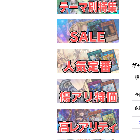
ギ
販
在
数