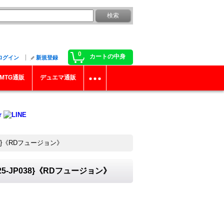
0
カートの中身
ログイン
新規登録
MTG通販
デュエマ通販
8}《RDフュージョン》
-JP038}《RDフュージョン》