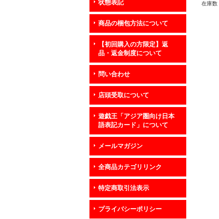
状態表記
ン》
在庫数 
商品の梱包方法について
【初回購入の方限定】返
品・返金制度について
問い合わせ
店頭受取について
遊戯王「アジア圏向け日本
語表記カード」について
メールマガジン
全商品カテゴリリンク
特定商取引法表示
プライバシーポリシー