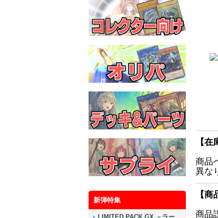
【在
商品
異な
【商
新弾特集
商品
LIMITED PACK GX －ラー