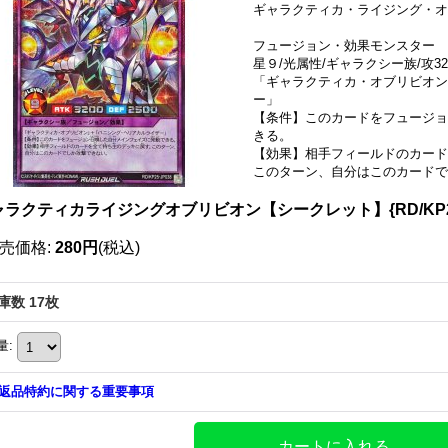
ギャラクティカ・ライジング・オ
フュージョン・効果モンスター
星９/光属性/ギャラクシー族/攻320
「ギャラクティカ・オブリビオン
ー」
【条件】このカードをフュージョ
きる。
【効果】相手フィールドのカード
このターン、自分はこのカードで
ャラクティカライジングオブリビオン【シークレット】{RD/KP25
売価格
:
280円
(税込)
庫数 17枚
量
:
返品特約に関する重要事項