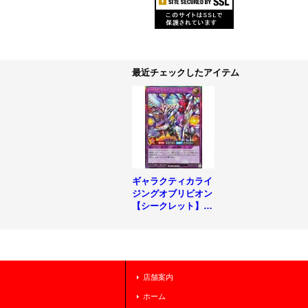
最近チェックしたアイテム
ギャラクティカライ
ジングオブリビオン
【シークレット】{R
D/KP25-JP038}《R
Dフュージョン》
店舗案内
ホーム