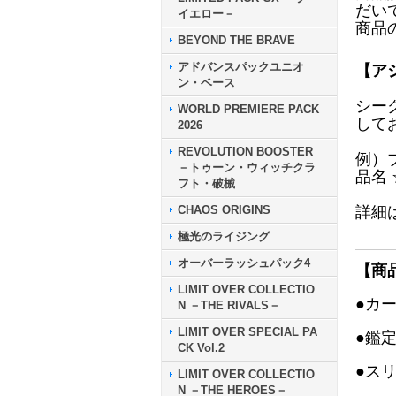
だい
イエロー－
商品
BEYOND THE BRAVE
アドバンスパックユニオ
【ア
ン・ベース
シー
WORLD PREMIERE PACK
して
2026
REVOLUTION BOOSTER
例）
－トゥーン・ウィッチクラ
品名
フト・破械
CHAOS ORIGINS
詳細
極光のライジング
オーバーラッシュパック4
【商
LIMIT OVER COLLECTIO
●カ
N －THE RIVALS－
LIMIT OVER SPECIAL PA
●鑑
CK Vol.2
●ス
LIMIT OVER COLLECTIO
N －THE HEROES－