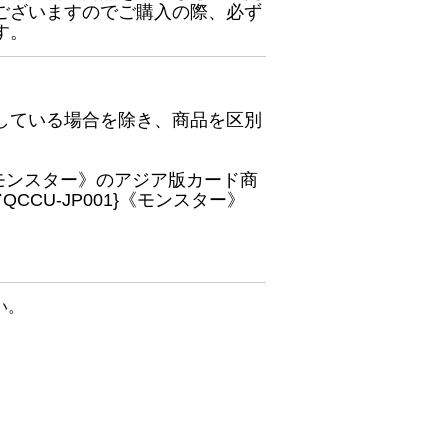
ございますのでご購入の際、必ず
す。
している場合を除き、商品を区別
}《モンスター》のアジア版カード商
CU-JP001}《モンスター》
い。