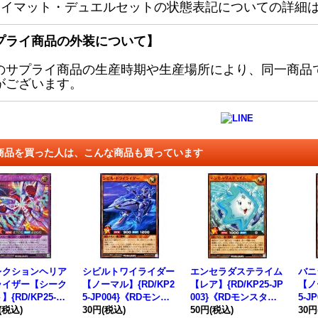
レイマット・デュエルセットの状態表記についての詳細
プライ商品の外装について】
のサプライ商品の生産時期や生産場所により、同一商品
がございます。
商品を買った人は、こんな商品も買っています
レクションヘリア
シビルトワイライダー
エンセラダステライム
バニ
ライザー【シーク
【ノーマル】{RD/KP2
【レア】{RD/KP25-JP
【ノ
{RD/KP25-JP
5-JP004}《RDモンス
003}《RDモンスタ
5-J
}《RDフュージョ
(税込)
ター》
30円
(税込)
ー》
50円
(税込)
ター
30円