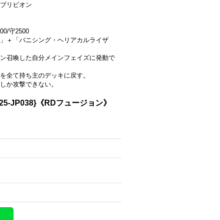
ブリビオン
0/守2500
」＋「バニシング・ヘリアカルライザ
ン召喚した自分メインフェイズに発動で
を全て持ち主のデッキに戻す。
しか攻撃できない。
-JP038}《RDフュージョン》