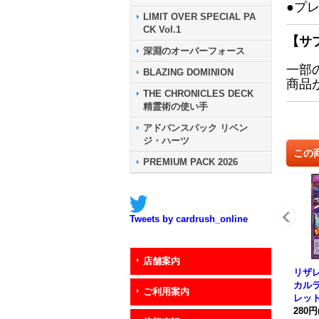
●プ
LIMIT OVER SPECIAL PA
CK Vol.1
【サ
深淵のオーバーフォース
一部
BLAZING DOMINION
商品
THE CHRONICLES DECK
精霊術の使い手
アドバンスパック リベン
ジ・ハーツ
この
PREMIUM PACK 2026
Tweets by cardrush_online
店舗案内
リザ
カル
ご利用案内
レット】
039
280円