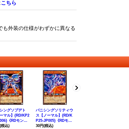
は
こちら
でも外装の仕様がわずかに異なる
シングソプデト
バニシングソリティウ
バニシングアタック
イ
ーマル】{RD/KP2
ス【ノーマル】{RD/K
【ノーマル】{RD/KP2
【ノ
P006}《RDモンス
P25-JP005}《RDモン
5-JP046}《RD魔法》
5-
》
(税込)
スター》
30円
(税込)
30円
(税込)
ジ
30