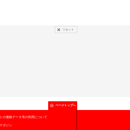
リセット
ページトップへ
トの価格データ等の利用について
マガジン