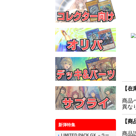
【在
商品
異な
【商
新弾特集
商品
LIMITED PACK GX －ラー