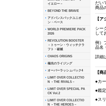
だい
イエロー－
商品
BEYOND THE BRAVE
アドバンスパックユニオ
【ア
ン・ベース
シー
WORLD PREMIERE PACK
して
2026
REVOLUTION BOOSTER
例）
－トゥーン・ウィッチクラ
品名
フト・破械
CHAOS ORIGINS
詳細
極光のライジング
オーバーラッシュパック4
【商
LIMIT OVER COLLECTIO
●カ
N －THE RIVALS－
LIMIT OVER SPECIAL PA
●鑑
CK Vol.2
●ス
LIMIT OVER COLLECTIO
N －THE HEROES－