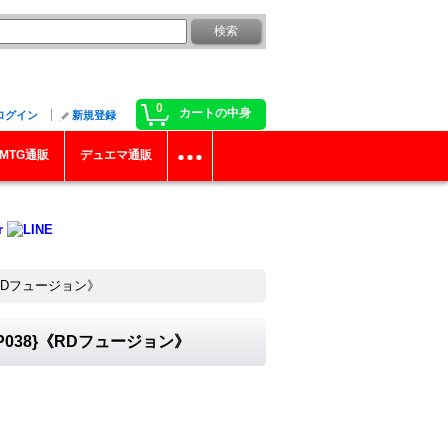
0
カートの中身
ログイン
新規登録
MTG通販
デュエマ通販
《RDフュージョン》
038}《RDフュージョン》