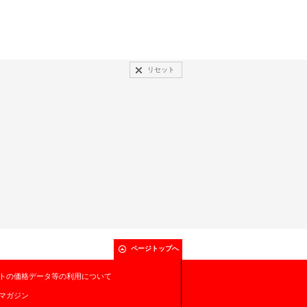
リセット
ページトップへ
トの価格データ等の利用について
マガジン