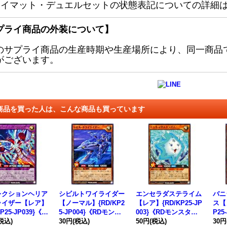
レイマット・デュエルセットの状態表記についての詳細
プライ商品の外装について】
のサプライ商品の生産時期や生産場所により、同一商品
がございます。
商品を買った人は、こんな商品も買っています
レクションヘリア
シビルトワイライダー
エンセラダステライム
バニ
ライザー【レア】
【ノーマル】{RD/KP2
【レア】{RD/KP25-JP
ス【
KP25-JP039}《R
5-JP004}《RDモンス
003}《RDモンスタ
P25
ュージョン》
税込)
ター》
30円
(税込)
ー》
50円
(税込)
スタ
30円