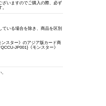
ございますのでご購入の際、必ず
す。
している場合を除き、商品を区別
}《モンスター》のアジア版カード商
CU-JP001}《モンスター》
い。