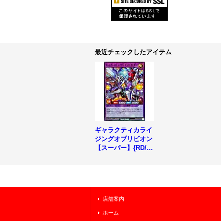
最近チェックしたアイテム
ギャラクティカライ
ジングオブリビオン
【スーパー】{RD/K
P25-JP038}《RDフ
ュージョン》
店舗案内
ホーム