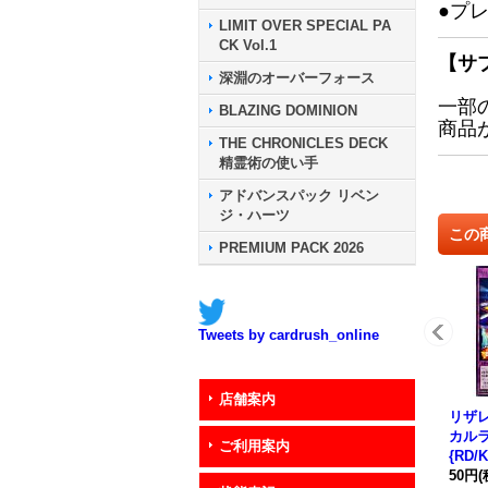
●プ
LIMIT OVER SPECIAL PA
CK Vol.1
【サ
深淵のオーバーフォース
一部
BLAZING DOMINION
商品
THE CHRONICLES DECK
精霊術の使い手
アドバンスパック リベン
ジ・ハーツ
この
PREMIUM PACK 2026
Tweets by cardrush_online
店舗案内
リザ
カル
ご利用案内
{RD/
Dフ
50円
(