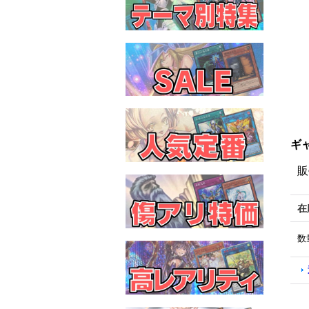
ギ
販
在
数