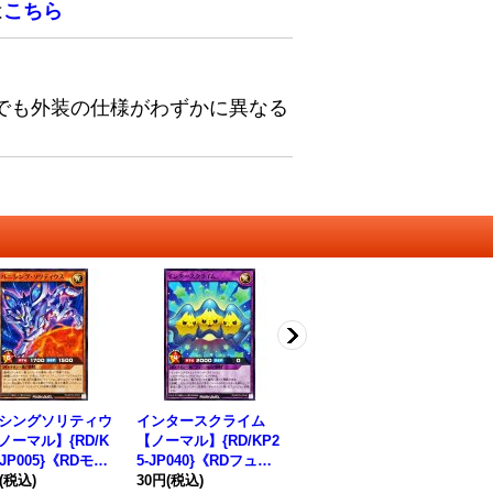
は
こちら
でも外装の仕様がわずかに異なる
シングソリティウ
インタースクライム
花牙点のアジサイ【ス
バ
ノーマル】{RD/K
【ノーマル】{RD/KP2
ーパー】{RD/KP25-JP
【ノ
-JP005}《RDモン
5-JP040}《RDフュー
029}《RDモンスタ
5-
ー》
(税込)
ジョン》
30円
(税込)
ー》
120円
(税込)
タ
30