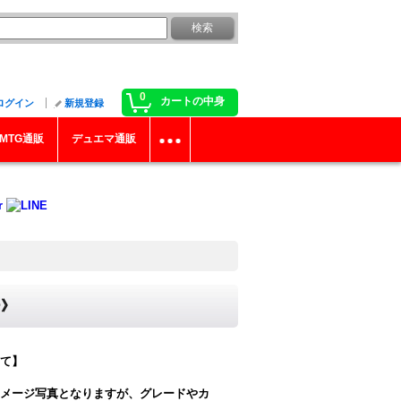
0
カートの中身
ログイン
新規登録
MTG通販
デュエマ通販
ー》
て】
メージ写真となりますが、グレードやカ