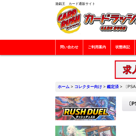
遊戯王 カード通販サイト
問い合わせ
ご利用案内
状態表記
ホーム
>
コレクター向け
>
鑑定済
>
〔PS
〔P