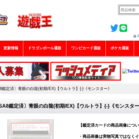
更新情報
ドラゴンボール通販
ワンピカード通販
ポケカ通販
A8鑑定済〕青眼の白龍(初期/EX)【ウルトラ】{-}《モンスター》
SA8鑑定済〕青眼の白龍(初期/EX)【ウルトラ】{-}《モンスタ
【鑑定済カードの商品画像につい
・商品画像は実物写真ではなくイ