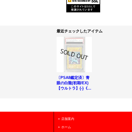
最近チェックしたアイテム
〔PSA8鑑定済〕青
眼の白龍(初期/EX)
【ウルトラ】{-}《モ
ンスター》
店舗案内
ホーム