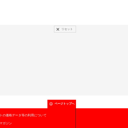
リセット
ページトップへ
トの価格データ等の利用について
マガジン