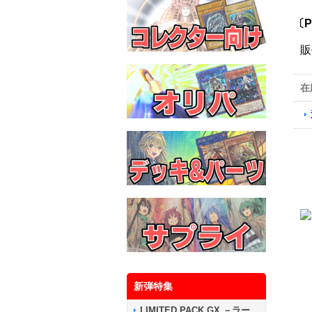
〔P
販
在
新弾特集
LIMITED PACK GX －ラー