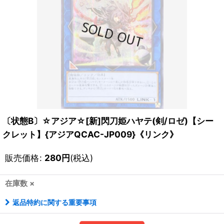
〔状態B〕☆アジア☆[新]閃刀姫ハヤテ(剣/ロゼ)【シー
クレット】{アジアQCAC-JP009}《リンク》
販売価格
:
280
円
(税込)
在庫数 ×
返品特約に関する重要事項