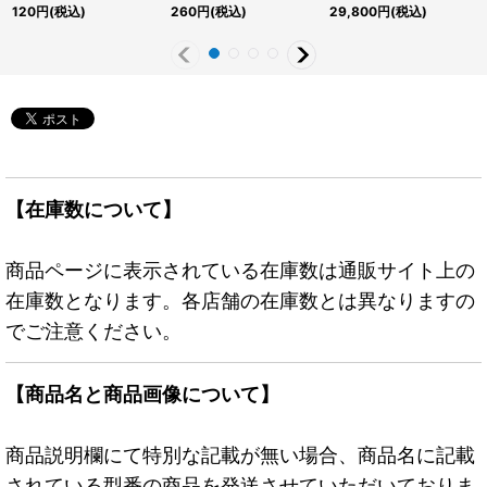
{RD/TB01-JP009}
ルトラ】{RD/SD0E-
シュレア】{RD/SD0D-
120
円
(税込)
260
円
(税込)
29,800
円
(税込)
《RDモンスター》
JP001}《RDリチュア
JPS01}《RDフュージョ
ル》
ン》
【在庫数について】
商品ページに表示されている在庫数は通販サイト上の
在庫数となります。各店舗の在庫数とは異なりますの
でご注意ください。
【商品名と商品画像について】
商品説明欄にて特別な記載が無い場合、商品名に記載
されている型番の商品を発送させていただいておりま