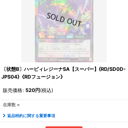
〔状態B〕ハーピィレジーナSA【スーパー】{RD/SD0D-
JPS04}《RDフュージョン》
販売価格
:
520
円
(税込)
在庫数 ×
返品特約に関する重要事項