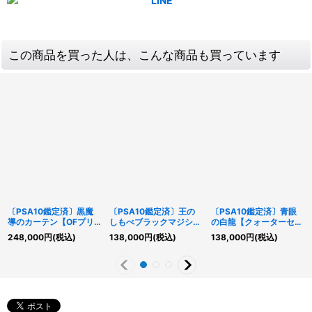
この商品を買った人は、こんな商品も買っています
〔PSA10鑑定済〕黒魔
〔PSA10鑑定済〕王の
〔PSA10鑑定済〕青眼
導のカーテン【OFプリ
しもべブラックマジシャ
の白龍【クォーターセン
ズマティックシークレッ
ン【OFプリズマティッ
チュリーシークレット
248,000
円
(税込)
138,000
円
(税込)
138,000
円
(税込)
ト】{LOCH-JP003}
クシークレット】
GREEN Ver.】{TD02-
《魔法》
{LOCH-JP001}《モン
JP001}《モンスター》
スター》