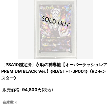
〔PSA10鑑定済〕永劫の神導龍【オーバーラッシュレア
PREMIUM BLACK Ver.】{RD/5TH1-JP001}《RDモン
スター》
販売価格
:
94,800
円
(税込)
在庫数 ×