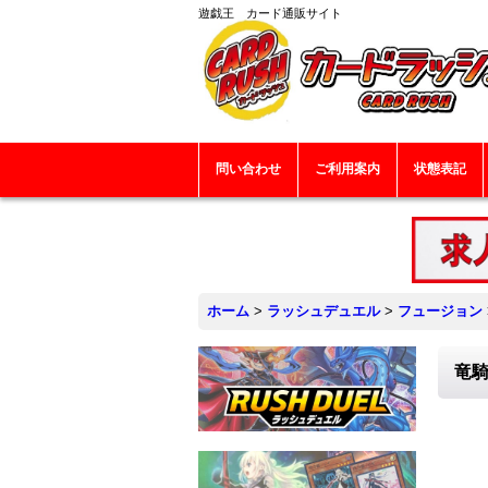
遊戯王 カード通販サイト
問い合わせ
ご利用案内
状態表記
ホーム
>
ラッシュデュエル
>
フュージョン
竜騎