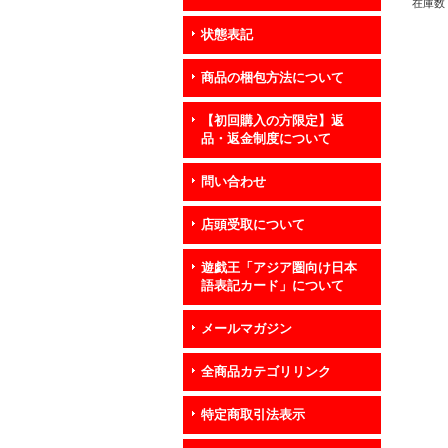
ン》
在庫数 
状態表記
商品の梱包方法について
【初回購入の方限定】返
品・返金制度について
問い合わせ
店頭受取について
遊戯王「アジア圏向け日本
語表記カード」について
メールマガジン
全商品カテゴリリンク
特定商取引法表示