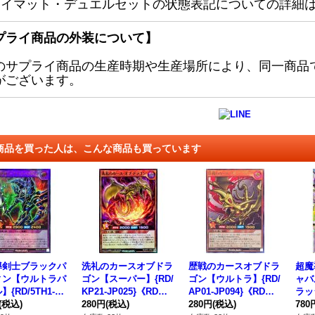
レイマット・デュエルセットの状態表記についての詳細
プライ商品の外装について】
のサプライ商品の生産時期や生産場所により、同一商品
がございます。
商品を買った人は、こんな商品も買っています
導剣士ブラックパ
洗礼のカースオブドラ
歴戦のカースオブドラ
超魔
ィン【ウルトラパ
ゴン【スーパー】{RD/
ゴン【ウルトラ】{RD/
ャバ
{RD/5TH1-JP
KP21-JP025}《RDモ
AP01-JP094}《RDモ
ラッ
}《RDフュージョ
(税込)
ンスター》
280円
(税込)
ンスター》
280円
(税込)
TH1
780