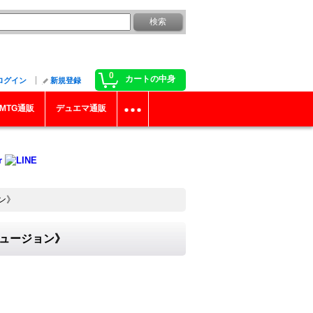
0
カートの中身
ログイン
新規登録
MTG通販
デュエマ通販
ョン》
Dフュージョン》