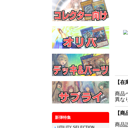
【在
商品
異な
【商
新弾特集
商品
UTILITY SELECTION