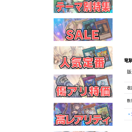
竜騎
販
在
数