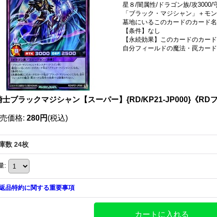
星８/闇属性/ドラゴン族/攻3000/守
「ブラック・マジシャン」＋モン
墓地にいるこのカードのカード名
【条件】なし
【永続効果】このカードのカード
自分フィールドの魔法・罠カード
士ブラックマジシャン【スーパー】{RD/KP21-JP000}《R
売価格
:
280円
(税込)
庫数 24枚
量
:
返品特約に関する重要事項