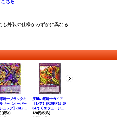
は
こちら
でも外装の仕様がわずかに異なる
導騎士ブラックキ
疾風の竜騎士ガイア
マジシャンオブブラッ
超
ルリー【オーバー
【レア】{RD/KP16-JP
クカオス【ウルトラ】
ャ
シュレア】{RD/5
047}《RDフュージョ
{RD/SD0E-JP001}《R
ラ】
-JP028}《RDフュ
円
(税込)
ン》
120円
(税込)
Dリチュアル》
280円
(税込)
《
18