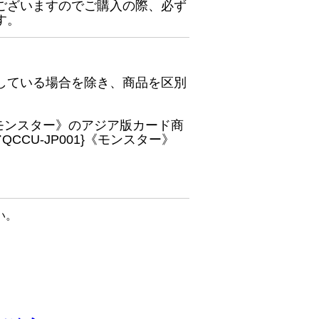
ございますのでご購入の際、必ず
す。
している場合を除き、商品を区別
}《モンスター》のアジア版カード商
CU-JP001}《モンスター》
い。