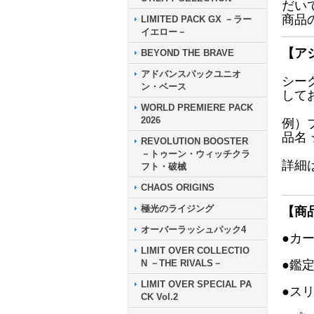
だい
商品
LIMITED PACK GX －ラー
イエロー－
【ア
BEYOND THE BRAVE
アドバンスパックユニオ
シー
ン・ベース
して
WORLD PREMIERE PACK
2026
例）
品名
REVOLUTION BOOSTER
－トゥーン・ウィッチクラ
詳細
フト・破械
CHAOS ORIGINS
極光のライジング
【商
オーバーラッシュパック4
●カ
LIMIT OVER COLLECTIO
N －THE RIVALS－
●鑑
LIMIT OVER SPECIAL PA
●ス
CK Vol.2