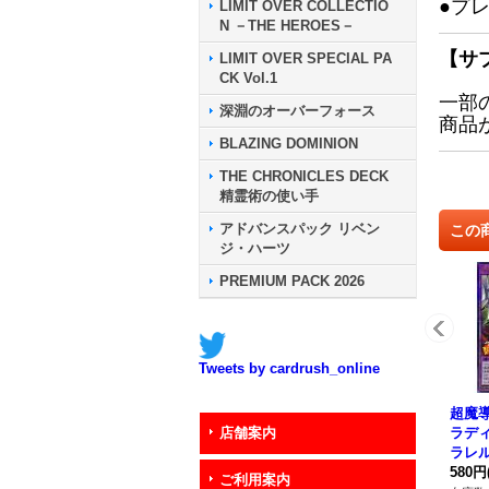
●プ
LIMIT OVER COLLECTIO
N －THE HEROES－
【サ
LIMIT OVER SPECIAL PA
CK Vol.1
一部
深淵のオーバーフォース
商品
BLAZING DOMINION
THE CHRONICLES DECK
精霊術の使い手
アドバンスパック リベン
この
ジ・ハーツ
PREMIUM PACK 2026
Tweets by cardrush_online
超魔
ラデ
店舗案内
ラレル】
002
580円
ご利用案内