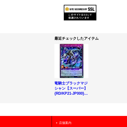
最近チェックしたアイテム
竜騎士ブラックマジ
シャン【スーパー】
{RD/KP21-JP000}
《RDフュージョ
ン》
店舗案内