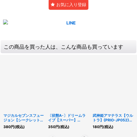
お気に入り登録
この商品を買った人は、こんな商品も買っています
マジカルセブンスフュー
〔状態A-〕ドリームラ
武神姫アマテラス【ウル
ジョン【シークレット】
イブ【スーパー】
トラ】{PRIO-JP052}
{RD/KP21-JP050}
{RD/TDPR-JP004}
《エクシーズ》
380
円
(税込)
350
円
(税込)
180
円
(税込)
《RD魔法》
《RD魔法》