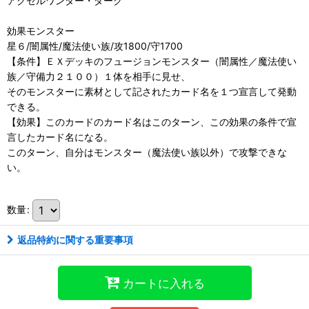
アクセルワンダー・ダーク
効果モンスター
星６/闇属性/魔法使い族/攻1800/守1700
【条件】ＥＸデッキのフュージョンモンスター（闇属性／魔法使い
族／守備力２１００）１体を相手に見せ、
そのモンスターに素材として記されたカード名を１つ宣言して発動
できる。
【効果】このカードのカード名はこのターン、この効果の条件で宣
言したカード名になる。
このターン、自分はモンスター（魔法使い族以外）で攻撃できな
い。
数量
:
返品特約に関する重要事項
カートに入れる