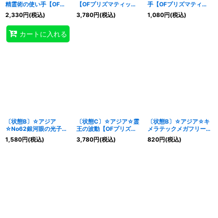
精霊術の使い手【OFプ
【OFプリズマティック
手【OFプリズマティッ
リズマティックシークレ
シークレット】{LOSP-
クシークレット】
2,330
円
(税込)
3,780
円
(税込)
1,080
円
(税込)
ット】{アジアLOSP-
JP011}《融合》
{LOSP-JP019}《魔法》
JP019}《魔法》
カートに入れる
〔状態B〕☆アジア
〔状態C〕☆アジア☆霊
〔状態B〕☆アジア☆キ
☆No62銀河眼の光子竜
王の波動【OFプリズマ
メラテックメガフリート
皇【OFプリズマティッ
ティックシークレット】
ドラゴン【OFプリズマ
1,580
円
(税込)
3,780
円
(税込)
820
円
(税込)
クシークレット】{アジ
{アジアLOSP-JP020}
ティックシークレット】
アLOSP-JP014}《エク
《罠》
{アジアLOSP-JP012}
シーズ》
《融合》