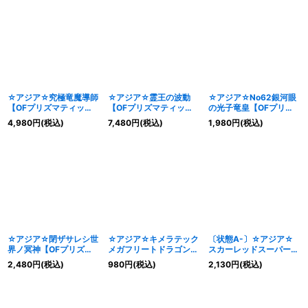
☆アジア☆究極竜魔導師
☆アジア☆霊王の波動
☆アジア☆No62銀河眼
【OFプリズマティック
【OFプリズマティック
の光子竜皇【OFプリズ
シークレット】{アジア
シークレット】{アジア
マティックシークレッ
4,980
円
(税込)
7,480
円
(税込)
1,980
円
(税込)
LOSP-JP011}《融合》
LOSP-JP020}《罠》
ト】{アジアLOSP-
JP014}《エクシーズ》
☆アジア☆閉ザサレシ世
☆アジア☆キメラテック
〔状態A-〕☆アジア☆
界ノ冥神【OFプリズマ
メガフリートドラゴン
スカーレッドスーパーノ
ティックシークレット】
【OFプリズマティック
ヴァドラゴン【OFプリ
2,480
円
(税込)
980
円
(税込)
2,130
円
(税込)
{アジアLOSP-JP018}
シークレット】{アジア
ズマティックシークレッ
《リンク》
LOSP-JP012}《融合》
ト】{アジアLOSP-
JP013}《シンクロ》