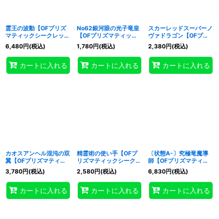
霊王の波動【OFプリズ
No62銀河眼の光子竜皇
スカーレッドスーパーノ
マティックシークレッ
【OFプリズマティック
ヴァドラゴン【OFプリ
ト】{LOSP-JP020}
シークレット】{LOSP-
ズマティックシークレッ
6,480
円
(税込)
1,780
円
(税込)
2,380
円
(税込)
《罠》
JP014}《エクシーズ》
ト】{LOSP-JP013}《シ
ンクロ》
カートに入れる
カートに入れる
カートに入れる
カオスアンヘル混沌の双
精霊術の使い手【OFプ
〔状態A-〕究極竜魔導
翼【OFプリズマティッ
リズマティックシークレ
師【OFプリズマティッ
クシークレット】
ット】{LOSP-JP019}
クシークレット】
3,780
円
(税込)
2,580
円
(税込)
6,830
円
(税込)
{LOSP-JP017}《シンク
《魔法》
{LOSP-JP011}《融合》
ロ》
カートに入れる
カートに入れる
カートに入れる