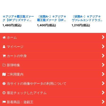
☆アジア☆覇王龍ズァー
〔状態A-〕☆アジア☆
〔状態A-〕☆アジア☆
ク【OFプリズマティッ
覇王龍ズァーク【OFプ
ヴァレルエンドドラゴン
クシークレット】{アジ
リズマティックシークレ
【OFプリズマティック
1,480
円
(税込)
1,400
円
(税込)
1,210
円
(税込)
アLOSP-JP015}《融
ット】{アジアLOSP-
シークレット】{アジア
合》
JP015}《融合》
LOSP-JP016}《リン
ク》
ホーム
マイページ
カートの中身
新弾特集
ご利用案内
当サイトの画像やデータの利用について
最近チェックしたアイテム
新着商品：遊戯王