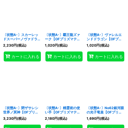
〔状態A-〕スカーレッ
〔状態A-〕覇王龍ズァ
〔状態A-〕ヴァレルエ
ドスーパーノヴァドラゴ
ーク【OFプリズマティ
ンドドラゴン【OFプリ
ン【OFプリズマティッ
ックシークレット】
ズマティックシークレッ
2,230
円
(税込)
1,020
円
(税込)
1,020
円
(税込)
クシークレット】
{LOSP-JP015}《融合》
ト】{LOSP-JP016}《リ
{LOSP-JP013}《シンク
ンク》
カートに入れる
カートに入れる
カートに入れる
ロ》
〔状態A-〕閉ザサレシ
〔状態A-〕精霊術の使
〔状態A-〕No62銀河眼
世界ノ冥神【OFプリズ
い手【OFプリズマティ
の光子竜皇【OFプリズ
マティックシークレッ
ックシークレット】
マティックシークレッ
3,230
円
(税込)
2,180
円
(税込)
1,690
円
(税込)
ト】{LOSP-JP018}《リ
{LOSP-JP019}《魔法》
ト】{LOSP-JP014}《エ
ンク》
クシーズ》