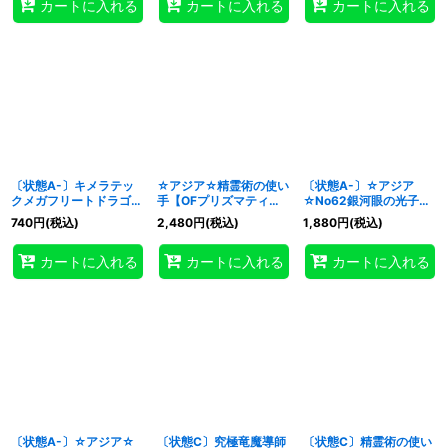
カートに入れる
カートに入れる
カートに入れる
〔状態A-〕キメラテッ
☆アジア☆精霊術の使い
〔状態A-〕☆アジア
クメガフリートドラゴン
手【OFプリズマティッ
☆No62銀河眼の光子竜
【OFプリズマティック
クシークレット】{アジ
皇【OFプリズマティッ
740
円
(税込)
2,480
円
(税込)
1,880
円
(税込)
シークレット】{LOSP-
アLOSP-JP019}《魔
クシークレット】{アジ
JP012}《融合》
法》
アLOSP-JP014}《エク
カートに入れる
カートに入れる
カートに入れる
シーズ》
〔状態A-〕☆アジア☆
〔状態C〕究極竜魔導師
〔状態C〕精霊術の使い