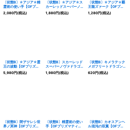
〔状態B〕☆アジア☆精
〔状態B〕☆アジア☆ス
〔状態B〕☆アジア☆覇
霊術の使い手【OFプリ
カーレッドスーパーノヴ
王龍ズァーク【OFプリ
ズマティックシークレッ
ァドラゴン【OFプリズ
ズマティックシークレッ
2,080
円
(税込)
1,880
円
(税込)
1,280
円
(税込)
ト】{アジアLOSP-
マティックシークレッ
ト】{アジアLOSP-
JP019}《魔法》
ト】{アジアLOSP-
JP015}《融合》
JP013}《シンクロ》
〔状態B〕☆アジア☆霊
〔状態B〕スカーレッド
〔状態B〕キメラテック
王の波動【OFプリズマ
スーパーノヴァドラゴン
メガフリートドラゴン
ティックシークレット】
【OFプリズマティック
【OFプリズマティック
5,980
円
(税込)
1,980
円
(税込)
620
円
(税込)
{アジアLOSP-JP020}
シークレット】{LOSP-
シークレット】{LOSP-
《罠》
JP013}《シンクロ》
JP012}《融合》
〔状態B〕閉ザサレシ世
〔状態B〕精霊術の使い
〔状態B〕カオスアンヘ
界ノ冥神【OFプリズマ
手【OFプリズマティッ
ル混沌の双翼【OFプリ