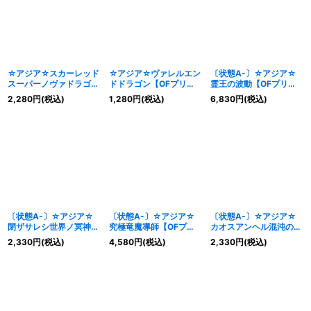
☆アジア☆スカーレッド
☆アジア☆ヴァレルエン
〔状態A-〕☆アジア☆
スーパーノヴァドラゴン
ドドラゴン【OFプリズ
霊王の波動【OFプリズ
【OFプリズマティック
マティックシークレッ
マティックシークレッ
2,280
円
(税込)
1,280
円
(税込)
6,830
円
(税込)
シークレット】{アジア
ト】{アジアLOSP-
ト】{アジアLOSP-
LOSP-JP013}《シンク
JP016}《リンク》
JP020}《罠》
ロ》
〔状態A-〕☆アジア☆
〔状態A-〕☆アジア☆
〔状態A-〕☆アジア☆
閉ザサレシ世界ノ冥神
究極竜魔導師【OFプリ
カオスアンヘル混沌の双
【OFプリズマティック
ズマティックシークレッ
翼【OFプリズマティッ
2,330
円
(税込)
4,580
円
(税込)
2,330
円
(税込)
シークレット】{アジア
ト】{アジアLOSP-
クシークレット】{アジ
LOSP-JP018}《リン
JP011}《融合》
アLOSP-JP017}《シン
ク》
クロ》