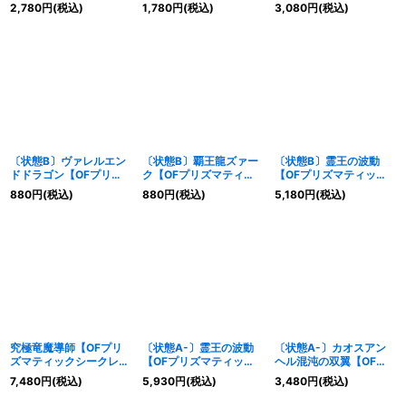
ティックシークレット】
クシークレット】
ズマティックシークレッ
2,780
円
(税込)
1,780
円
(税込)
3,080
円
(税込)
{LOSP-JP018}《リン
{LOSP-JP019}《魔法》
ト】{LOSP-JP017}《シ
ク》
ンクロ》
〔状態B〕ヴァレルエン
〔状態B〕覇王龍ズァー
〔状態B〕霊王の波動
ドドラゴン【OFプリズ
ク【OFプリズマティッ
【OFプリズマティック
マティックシークレッ
クシークレット】
シークレット】{LOSP-
880
円
(税込)
880
円
(税込)
5,180
円
(税込)
ト】{LOSP-JP016}《リ
{LOSP-JP015}《融合》
JP020}《罠》
ンク》
究極竜魔導師【OFプリ
〔状態A-〕霊王の波動
〔状態A-〕カオスアン
ズマティックシークレッ
【OFプリズマティック
ヘル混沌の双翼【OFプ
ト】{LOSP-JP011}《融
シークレット】{LOSP-
リズマティックシークレ
7,480
円
(税込)
5,930
円
(税込)
3,480
円
(税込)
合》
JP020}《罠》
ット】{LOSP-JP017}
《シンクロ》