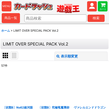
MENU
カート
商品一覧
検索
ホーム
>
LIMIT OVER SPECIAL PACK Vol.2
LIMIT OVER SPECIAL PACK Vol.2
表示順変更
閉じる
57
件
表示数
:
並び順
:
絞り込む
〔状態B〕No62銀河眼
〔状態B〕究極竜魔導師
ヴァレルエンドドラゴン