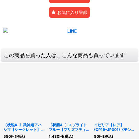
お気に入り登録
この商品を買った人は、こんな商品も買っています
〔状態A-〕武神姫アハ
〔状態A-〕スプライト
イピリア【レア】
シマ【シークレット】
ブルー【プリズマティッ
{CP19-JP001}《モンス
{LVP3-JP056}《リン
クシークレット】
ター》
550
円
(税込)
1,430
円
(税込)
80
円
(税込)
ク》
{POTE-JP003}《モン