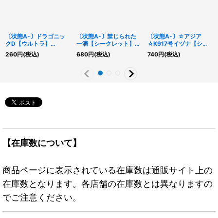
〔状態A-〕ドラゴニッ
〔状態A-〕禁じられた
〔状態A-〕☆アジア
クD【ウルトラ】
一滴【シークレット】
☆K917号イヅナ【シー
{DOOD-JPS11}《魔
{ROTD-JP065}《魔
クレット】{アジア
260
円
(税込)
680
円
(税込)
740
円
(税込)
法》
法》
DBJH-JP031}《モンス
ター》
【在庫数について】
商品ページに表示されている在庫数は通販サイト上の
在庫数となります。各店舗の在庫数とは異なりますの
でご注意ください。