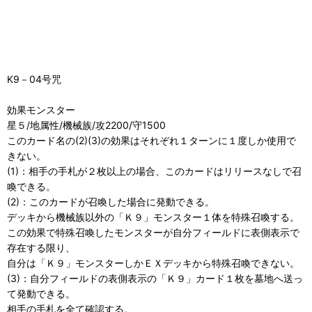
K9－04号咒
効果モンスター
星５/地属性/機械族/攻2200/守1500
このカード名の(2)(3)の効果はそれぞれ１ターンに１度しか使用で
きない。
(1)：相手の手札が２枚以上の場合、このカードはリリースなしで召
喚できる。
(2)：このカードが召喚した場合に発動できる。
デッキから機械族以外の「Ｋ９」モンスター１体を特殊召喚する。
この効果で特殊召喚したモンスターが自分フィールドに表側表示で
存在する限り、
自分は「Ｋ９」モンスターしかＥＸデッキから特殊召喚できない。
(3)：自分フィールドの表側表示の「Ｋ９」カード１枚を墓地へ送っ
て発動できる。
相手の手札を全て確認する。