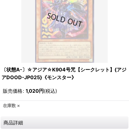
〔状態A-〕☆アジア☆K904号咒【シークレット】{アジ
アDOOD-JP025}《モンスター》
販売価格
:
1,020
円
(税込)
在庫数 ×
商品詳細