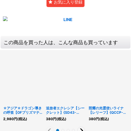
お気に入り登録
この商品を買った人は、こんな商品も買っています
☆アジア☆ドラゴン導き
追放者エクレシア【シー
照耀の光霊使いライナ
の呼笛【OFプリズマテ
クレット】{SD43-
【レリーフ】{QCCP-
ィックシークレット】
JPT02}《トークン》
JP191}《リンク》
2,980
円
(税込)
380
円
(税込)
380
円
(税込)
{アジアLOCR-JP003}
《魔法》