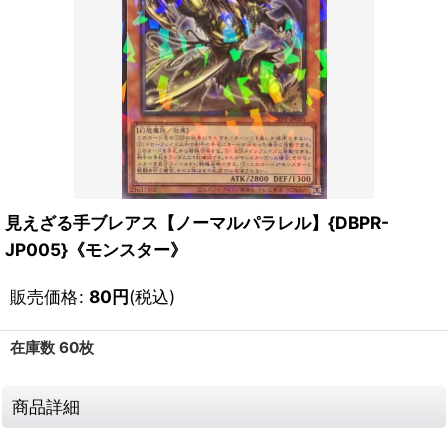
見えざる手ブレアス【ノーマルパラレル】{DBPR-
JP005}《モンスター》
販売価格
:
80
円
(税込)
在庫数 60枚
商品詳細