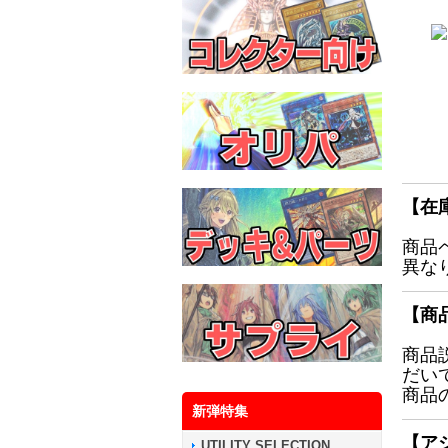
【在
商品
異な
【商
商品
だい
商品
新弾特集
【ア
UTILITY SELECTION