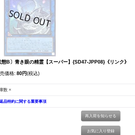
態B〕青き眼の精霊【スーパー】{SD47-JPP08}《リンク》
売価格
:
80円
(税込)
庫数 ×
返品特約に関する重要事項
再入荷を知らせる
お気に入り登録