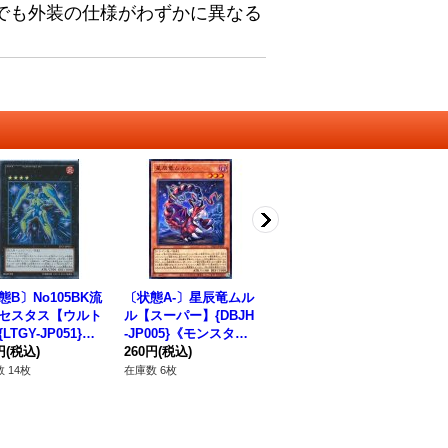
でも外装の仕様がわずかに異なる
態B〕No105BK流
〔状態A-〕星辰竜ムル
真紅眼の凶星竜メテオ
〔
セスタス【ウルト
ル【スーパー】{DBJH
ドラゴン【ノーマル】
【ウ
LTGY-JP051}
-JP005}《モンスタ
{INOV-JP028}《モン
P
クシーズ》
円
(税込)
ー》
260円
(税込)
スター》
80円
(税込)
1,
 14枚
在庫数 6枚
在庫数 24枚
在庫