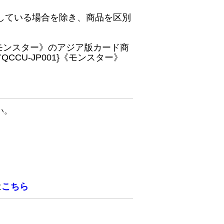
している場合を除き、商品を区別
}《モンスター》のアジア版カード商
CU-JP001}《モンスター》
い。
は
こちら