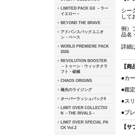
LIMITED PACK GX －ラー
シー
イエロー－
して
BEYOND THE BRAVE
例）
アドバンスパックユニオ
品名
ン・ベース
詳細
WORLD PREMIERE PACK
2026
REVOLUTION BOOSTER
【商
－トゥーン・ウィッチクラ
フト・破械
●カ
CHAOS ORIGINS
●鑑
極光のライジング
オーバーラッシュパック4
●ス
LIMIT OVER COLLECTIO
●プ
N －THE RIVALS－
LIMIT OVER SPECIAL PA
【サ
CK Vol.2