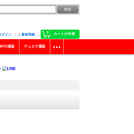
0
カートの中身
ログイン
新規登録
MTG通販
デュエマ通販