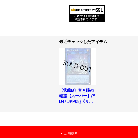
最近チェックしたアイテム
〔状態B〕青き眼の
精霊【スーパー】{S
D47-JPP08}《リン
ク》
店舗案内