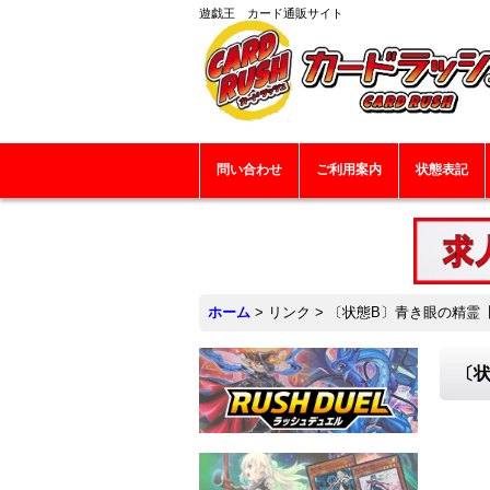
遊戯王 カード通販サイト
問い合わせ
ご利用案内
状態表記
ホーム
>
リンク
>
〔状態B〕青き眼の精霊【ス
〔状