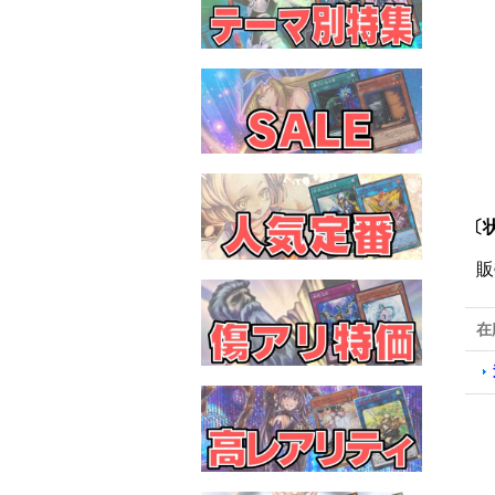
〔状
販
在