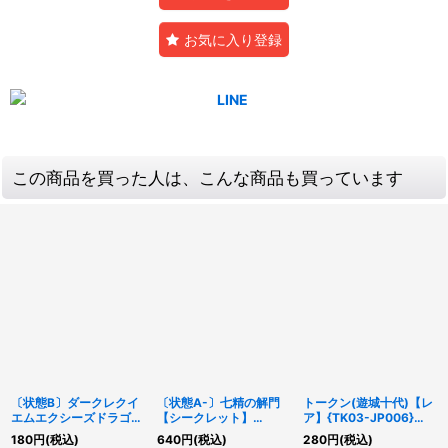
お気に入り登録
この商品を買った人は、こんな商品も買っています
〔状態B〕ダークレクイ
〔状態A-〕七精の解門
トークン(遊城十代)【レ
エムエクシーズドラゴン
【シークレット】
ア】{TK03-JP006}
【ウルトラ】{CORI-
{QCDB-JP056}《魔
《トークン》
180
円
(税込)
640
円
(税込)
280
円
(税込)
JPS05}《エクシーズ》
法》