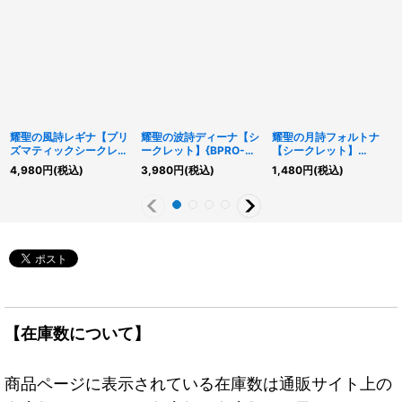
耀聖の風詩レギナ【プリ
耀聖の波詩ディーナ【シ
耀聖の月詩フォルトナ
ズマティックシークレッ
ークレット】{BPRO-
【シークレット】
ト】{BLZD-JP014}《モ
JP011}《モンスター》
{BPRO-JP012}《モンス
4,980
円
(税込)
3,980
円
(税込)
1,480
円
(税込)
ンスター》
ター》
【在庫数について】
商品ページに表示されている在庫数は通販サイト上の