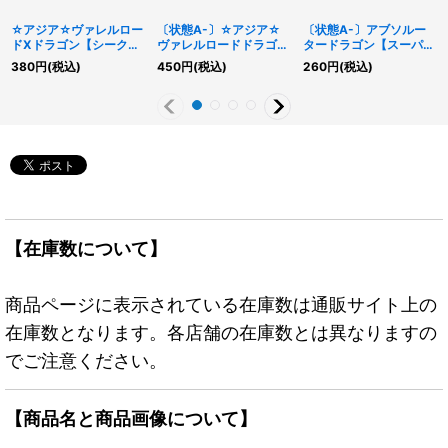
☆アジア☆ヴァレルロー
〔状態A-〕☆アジア☆
〔状態A-〕アブソルー
ドXドラゴン【シークレ
ヴァレルロードドラゴン
タードラゴン【スーパ
ット】{アジアRIRA-
【シークレット】{アジ
ー】{SD36-JP005}
380
円
(税込)
450
円
(税込)
260
円
(税込)
JP039}《エクシーズ》
アCIBR-JP042}《リン
《モンスター》
ク》
【在庫数について】
商品ページに表示されている在庫数は通販サイト上の
在庫数となります。各店舗の在庫数とは異なりますの
でご注意ください。
【商品名と商品画像について】