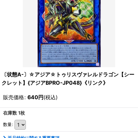
〔状態A-〕☆アジア☆トゥリスヴァレルドラゴン【シー
クレット】{アジアBPRO-JP048}《リンク》
販売価格
:
640
円
(税込)
在庫数 1枚
数量
:
返品特約に関する重要事項