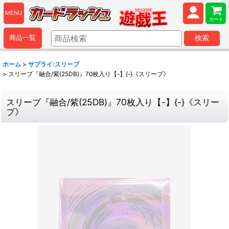
MENU
カート
商品一覧
検索
ホーム
>
サプライ:スリーブ
>
スリーブ『融合/紫(25DB)』70枚入り【-】{-}《スリーブ》
スリーブ『融合/紫(25DB)』70枚入り【-】{-}《スリー
ブ》