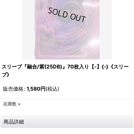
スリーブ『融合/紫(25DB)』70枚入り【-】{-}《スリー
ブ》
販売価格
:
1,580
円
(税込)
在庫数 ×
商品詳細