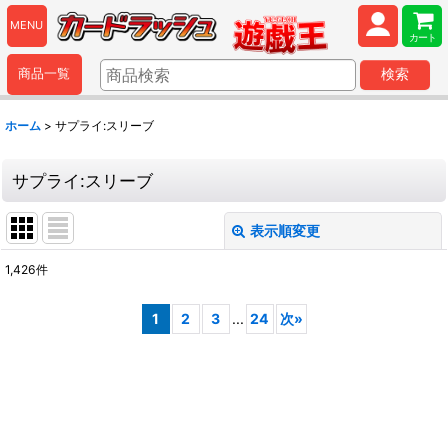
MENU
カート
商品一覧
検索
ホーム
>
サプライ:スリーブ
サプライ:スリーブ
表示順変更
閉じる
1,426
件
表示数
:
1
2
3
...
24
次
»
並び順
:
絞り込む