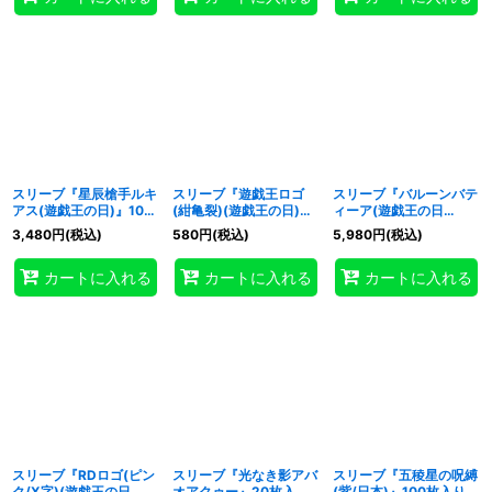
スリーブ『星辰槍手ルキ
スリーブ『遊戯王ロゴ
スリーブ『バルーンバテ
アス(遊戯王の日)』100
(紺亀裂)(遊戯王の日)』
ィーア(遊戯王の日
枚入り【-】{-}《スリー
20枚入り【-】{-}《スリ
RD)』100枚入り【-】
3,480
円
(税込)
580
円
(税込)
5,980
円
(税込)
ブ》
ーブ》
{-}《スリーブ》
カートに入れる
カートに入れる
カートに入れる
スリーブ『RDロゴ(ピン
スリーブ『光なき影アバ
スリーブ『五稜星の呪縛
ク/X字)(遊戯王の日
オアクゥー』20枚入り
(紫/日本)』100枚入り