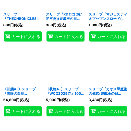
スリーブ
スリーブ『RDロゴ(黄/
スリーブ『マジェスティ
『THECHRONICLES白
逆三角)(遊戯王の日
オブセブンスロード(遊
の物語』100枚入り
RD)』20枚入り【-】{-}
戯王の日RD)』100枚入
880
円
(税込)
380
円
(税込)
1,080
円
(税込)
【-】{-}《スリーブ》
《スリーブ》
り【-】{-}《スリーブ》
カートに入れる
カートに入れる
カートに入れる
〔状態A-〕スリーブ
〔状態A-〕スリーブ
スリーブ『カオス黒魔術
『青眼の白龍
『WCQ2025赤』100枚
の儀式(遊戯王の日
(JUDGEKOREA2016)』
入り【-】{-}《スリー
RD)』100枚入り【-】
54,800
円
(税込)
5,930
円
(税込)
3,480
円
(税込)
50枚入り【-】{-}《スリ
ブ》
{-}《スリーブ》
ーブ》
カートに入れる
カートに入れる
カートに入れる