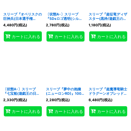
スリーブ『オベリスクの
〔状態A-〕スリーブ
スリーブ『超征竜ディザ
巨神兵(日本選手権
『5Dsロゴ透明(シルバ
スター(黒枠/遊戯王の
2025)』100枚入り
ー)』100枚入り【-】{-}
日)』100枚入り【-】{-}
4,480
円
(税込)
2,780
円
(税込)
1,180
円
(税込)
【-】{-}《スリーブ》
《スリーブ》
《スリーブ》
カートに入れる
カートに入れる
カートに入れる
〔状態A-〕スリーブ
スリーブ『夢中の抱擁
スリーブ『超魔導竜騎士
『七宝船(遊戯王の日
(ニューロンRD)』100枚
ドラグーンオブレッドア
RD)』100枚入り【-】
入り【-】{-}《スリー
イズ(ニューロン)』100
2,330
円
(税込)
2,280
円
(税込)
6,480
円
(税込)
{-}《スリーブ》
ブ》
枚入り【-】{-}《スリー
ブ》
カートに入れる
カートに入れる
カートに入れる