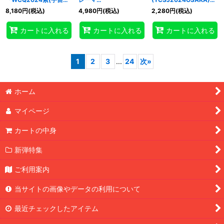
柄)』100枚入り【-】{-}
(YCSJ2024OSAKA)』
100枚入り【-】{-}《ス
8,180
円
(税込)
4,980
円
(税込)
2,280
円
(税込)
《スリーブ》
100枚入り【-】{-}《ス
リーブ》
リーブ》
カートに入れる
カートに入れる
カートに入れる
1
2
3
...
24
次
»
ホーム
マイページ
カートの中身
新弾特集
ご利用案内
当サイトの画像やデータの利用について
最近チェックしたアイテム