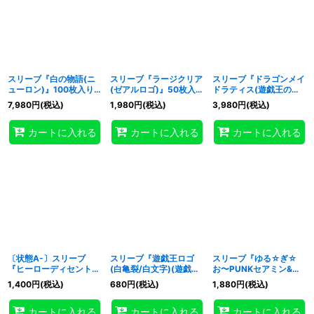
スリーブ『白の物語(ニ
スリーブ『ラージクリア
スリーブ『ドラゴンメイ
ューロン)』100枚入り
(ゼアルロゴ)』50枚入り
ドラティス(遊戯王の
【-】{-}《スリーブ》
【-】{-}《スリーブ》
日)』100枚入り【-】{-}
7,980
円
(税込)
1,980
円
(税込)
3,980
円
(税込)
《スリーブ》
カートに入れる
カートに入れる
カートに入れる
〔状態A-〕スリーブ
スリーブ『遊戯王ロゴ
スリーブ『ゆる☆ぎ☆
『ヒーローディセント』
(白亀裂/白文字)(遊戯王
お〜PUNKセアミン&デ
10枚入り【-】{-}《スリ
の日)』20枚入り【-】
ィアノート』100枚入り
1,400
円
(税込)
680
円
(税込)
1,880
円
(税込)
ーブ》
{-}《スリーブ》
【-】{-}《スリーブ》
カートに入れる
カートに入れる
カートに入れる