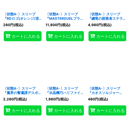
〔状態A-〕スリーブ
〔状態A-〕スリーブ
〔状態A-〕スリーブ
『RDロゴ(オレンジ/逆
『MASTERDUELブラッ
『纏竜の探索者ステラ
三角)(遊戯王の日RD)』
ク(特製ケース、当選通
(遊戯王の日RD)』100枚
280
円
(税込)
11,800
円
(税込)
4,980
円
(税込)
20枚入り【-】{-}《スリ
知書付)』100枚入り
入り【-】{-}《スリー
ーブ》
【-】{-}《スリーブ》
ブ》
カートに入れる
カートに入れる
カートに入れる
〔状態A-〕スリーブ
〔状態A-〕スリーブ
〔状態A-〕スリーブ
『魔界の警邏課デスポリ
『水晶機巧ハリファイバ
『カオスソルジャー
ス』100枚入り【-】{-}
ーP(遊戯王の日)』100
(RD)』10枚入り【-】
2,280
円
(税込)
1,980
円
(税込)
480
円
(税込)
《スリーブ》
枚入り【-】{-}《スリー
{-}《スリーブ》
ブ》
カートに入れる
カートに入れる
カートに入れる