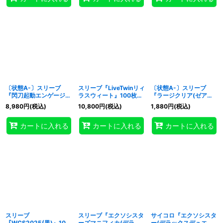
〔状態A-〕スリーブ
スリーブ『LiveTwinリィ
〔状態A-〕スリーブ
『閃刀起動エンゲージ
ラスウィート』100枚入
『ラージクリア(ゼアル
(韓国版/閃刀姫ロゼ)』
り【-】{-}《スリーブ》
ロゴ)』50枚入り【-】
8,980
円
(税込)
10,800
円
(税込)
1,880
円
(税込)
100枚入り【-】{-}《ス
{-}《スリーブ》
リーブ》
カートに入れる
カートに入れる
カートに入れる
スリーブ
スリーブ『エクソシスタ
サイコロ『エクソシスタ
『WCS2025(黒)』100
ーズマニフィカ(デラッ
ー(デラックスデュエル