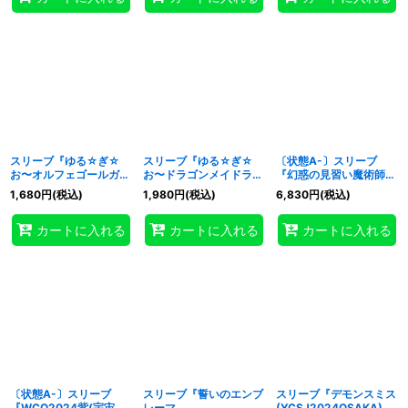
スリーブ『ゆる☆ぎ☆
スリーブ『ゆる☆ぎ☆
〔状態A-〕スリーブ
お〜オルフェゴールガラ
お〜ドラゴンメイドラド
『幻惑の見習い魔術師
テア&ロンギルス』100
リー&チェイム』100枚
(遊戯王の日)』100枚入
1,680
円
(税込)
1,980
円
(税込)
6,830
円
(税込)
枚入り【-】{-}《スリー
入り【-】{-}《スリー
り【-】{-}《スリーブ》
ブ》
ブ》
カートに入れる
カートに入れる
カートに入れる
〔状態A-〕スリーブ
スリーブ『誓いのエンブ
スリーブ『デモンスミス
『WCQ2024紫(宇宙
レーマ
(YCSJ2024OSAKA)』