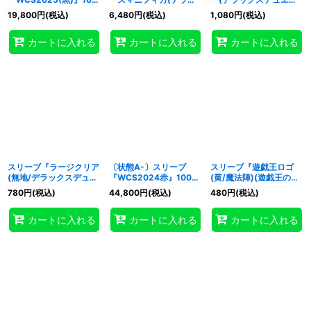
枚入り【-】{-}《スリー
クスデュエルセット)』
セット)』【-】{-}《そ
19,800
円
(税込)
6,480
円
(税込)
1,080
円
(税込)
ブ》
100枚入り【-】{-}《ス
の他》
リーブ》
カートに入れる
カートに入れる
カートに入れる
スリーブ『ラージクリア
〔状態A-〕スリーブ
スリーブ『遊戯王ロゴ
(無地/デラックスデュエ
『WCS2024赤』100枚
(黄/魔法陣)(遊戯王の
ルセット)』100枚入り
入り【-】{-}《スリー
日)』20枚入り【-】{-}
780
円
(税込)
44,800
円
(税込)
480
円
(税込)
【-】{-}《スリーブ》
ブ》
《スリーブ》
カートに入れる
カートに入れる
カートに入れる