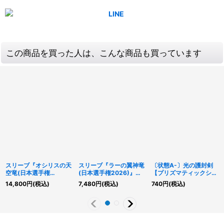
この商品を買った人は、こんな商品も買っています
スリーブ『オシリスの天
スリーブ『ラーの翼神竜
〔状態A-〕光の護封剣
空竜(日本選手権
(日本選手権2026)』
【プリズマティックシー
2024)』100枚入り
100枚入り【-】{-}《ス
クレット】{LPST-
14,800
円
(税込)
7,480
円
(税込)
740
円
(税込)
【-】{-}《スリーブ》
リーブ》
JP027}《魔法》