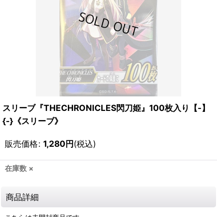
スリーブ『THECHRONICLES閃刀姫』100枚入り【-】
{-}《スリーブ》
販売価格
:
1,280
円
(税込)
在庫数 ×
商品詳細