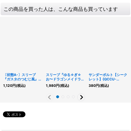
この商品を買った人は、こんな商品も買っています
〔状態A-〕スリーブ
スリーブ『ゆる☆ぎ☆
サンダーボルト【シーク
『ガスタのつむじ風』
お〜ドラゴンメイドラド
レット】{QCCU-
100枚入り【-】{-}《ス
リー&チェイム』100枚
JP194}《魔法》
1,120
円
(税込)
1,980
円
(税込)
380
円
(税込)
リーブ》
入り【-】{-}《スリー
ブ》