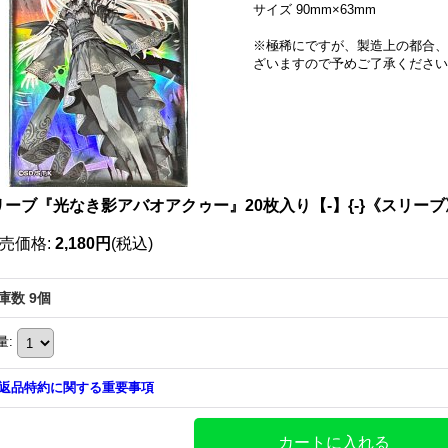
サイズ 90mm×63mm
※極稀にですが、製造上の都合、
ざいますので予めご了承ください
リーブ『光なき影アバオアクゥー』20枚入り【-】{-}《スリーブ
売価格
:
2,180円
(税込)
庫数 9個
量
:
返品特約に関する重要事項