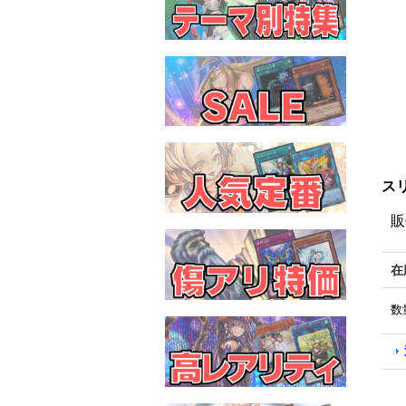
ス
販
在
数