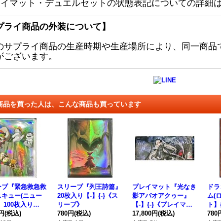
レイマット・デュエルセットの状態表記についての詳細
プライ商品の外装について】
のサプライ商品の生産時期や生産場所により、同一商品
がございます。
商品を買った人は、こんな商品も買っています
ーブ『緊急救急救
スリーブ『列王詩篇』
プレイマット『光なき
ドラ
スキュー(ニュー
20枚入り【-】{-}《ス
影アバオアクゥー』
ム(
』100枚入り
リーブ》
【-】{-}《プレイマッ
ト】{
{-}《スリーブ》
0円
(税込)
780円
(税込)
ト》
17,800円
(税込)
《モ
780