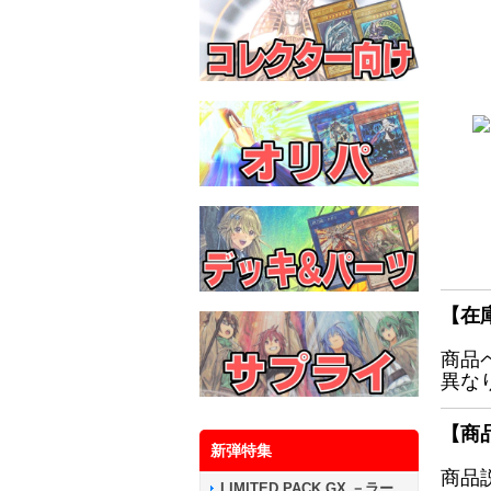
【在
商品
異な
【商
新弾特集
商品
LIMITED PACK GX －ラー