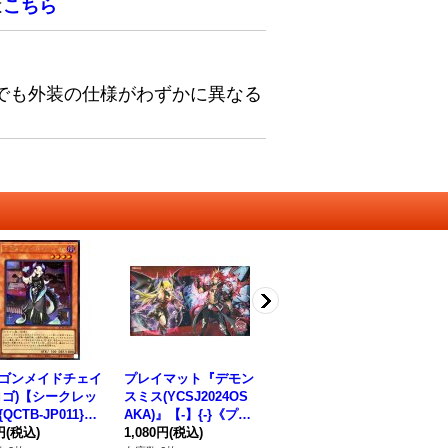
は
こちら
でも外装の仕様がわずかに異なる
ゴンメイドチェイ
プレイマット『デモン
スリーブ『ぜんなのつ
〔
ロゴ)【シークレッ
スミス(YCSJ2024OS
いなぎひめ』100枚入
バ
QCTB-JP011}
AKA)』【-】{-}《プレ
り【-】{-}《スリー
タ
ンスター》
円
(税込)
イマット》
1,080円
(税込)
ブ》
1,980円
(税込)
クレ
12