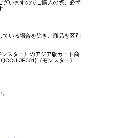
ございますのでご購入の際、必ず
す。
している場合を除き、商品を区別
}《モンスター》のアジア版カード商
CU-JP001}《モンスター》
い。