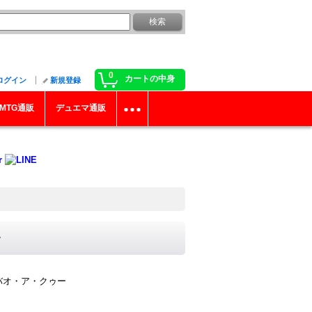
0
カートの中身
ログイン
新規登録
MTG通販
デュエマ通販
》
バオ・ア・クゥー