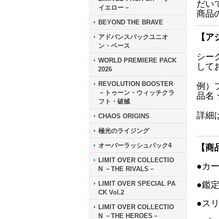
だい
イエロー－
商品
BEYOND THE BRAVE
【ア
アドバンスパックユニオ
ン・ベース
シー
WORLD PREMIERE PACK
して
2026
REVOLUTION BOOSTER
例）
－トゥーン・ウィッチクラ
品名
フト・破械
詳細
CHAOS ORIGINS
極光のライジング
オーバーラッシュパック4
【商
LIMIT OVER COLLECTIO
●カ
N －THE RIVALS－
LIMIT OVER SPECIAL PA
●鑑
CK Vol.2
●ス
LIMIT OVER COLLECTIO
N －THE HEROES－