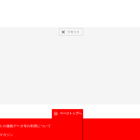
リセット
ページトップへ
トの価格データ等の利用について
マガジン