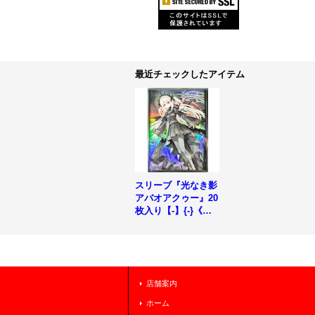
最近チェックしたアイテム
スリーブ『光なき影
アバオアクゥー』20
枚入り【-】{-}《ス
リーブ》
店舗案内
ホーム