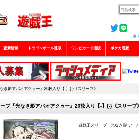
更新情報
ドラゴンボール通販
ワンピカード通販
ポケカ通販
なき影アバオアクゥー』20枚入り【-】{-}《スリーブ》
ーブ『光なき影アバオアクゥー』20枚入り【-】{-}《スリーブ
遊戯王スリーブ 光なき影 ア＝