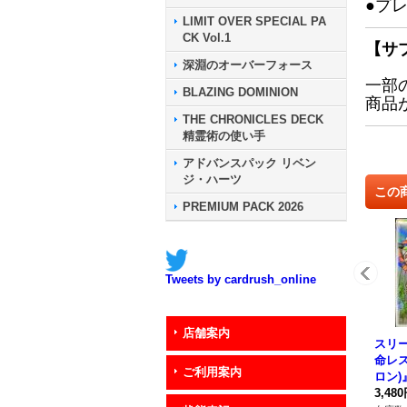
●プ
LIMIT OVER SPECIAL PA
CK Vol.1
【サ
深淵のオーバーフォース
一部
BLAZING DOMINION
商品
THE CHRONICLES DECK
精霊術の使い手
アドバンスパック リベン
ジ・ハーツ
この
PREMIUM PACK 2026
Tweets by cardrush_online
店舗案内
スリ
命レ
ご利用案内
ロン)
【-】
3,48