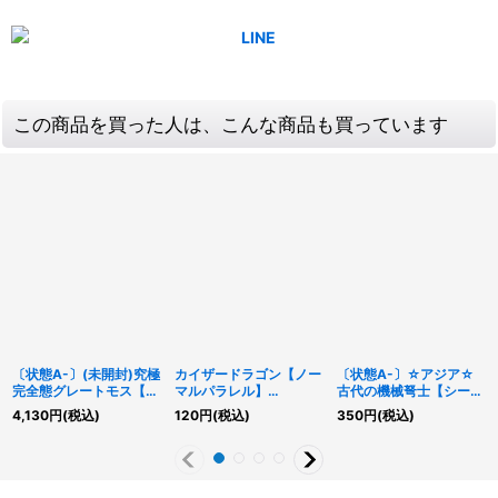
この商品を買った人は、こんな商品も買っています
〔状態A-〕(未開封)究極
カイザードラゴン【ノー
〔状態A-〕☆アジア☆
完全態グレートモス【ク
マルパラレル】
古代の機械弩士【シーク
ォーターセンチュリーシ
{RD/24PR-JP004}
レット】{アジアLVP3-
4,130
円
(税込)
120
円
(税込)
350
円
(税込)
ークレット】{EDC1-
《RDフュージョン》
JP016}《リンク》
JP001}《モンスター》