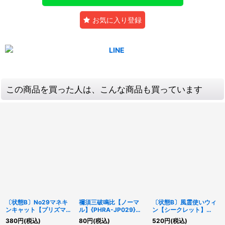
お気に入り登録
この商品を買った人は、こんな商品も買っています
〔状態B〕No29マネキ
禰須三破鳴比【ノーマ
〔状態B〕風霊使いウィ
ンキャット【プリズマテ
ル】{PHRA-JP029}
ン【シークレット】
ィックシークレット】
《モンスター》
{CH02-JP003}《モン
380
円
(税込)
80
円
(税込)
520
円
(税込)
{LOCH-JP062}《エク
スター》