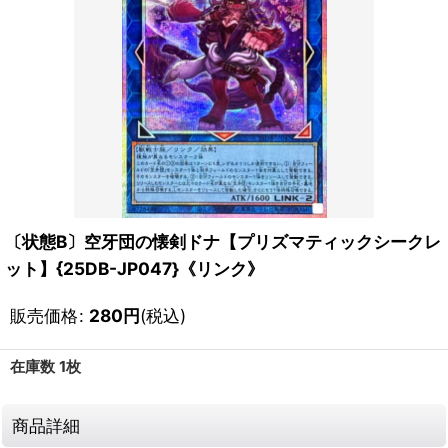
〔状態B〕空牙団の懐剣ドナ【プリズマティックシークレ
ット】{25DB-JP047}《リンク》
販売価格
:
280
円
(税込)
在庫数 1枚
商品詳細