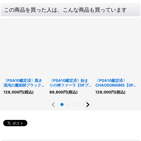
この商品を買った人は、こんな商品も買っています
〔PSA10鑑定済〕黒き
〔PSA10鑑定済〕始ま
〔PSA10鑑定済〕
混沌の魔術師ブラックカ
りの神ファーラ【OFプ
CHAOSORIGINS【OFウ
オス【OFプリズマティ
リズマティックシークレ
ルトラ】{CORI-JPS15}
128,000
円
(税込)
89,800
円
(税込)
128,000
円
(税込)
ックシークレット】
ット】{CORI-JP022}
《トークン》
{CORI-JP027}《儀式》
《モンスター》