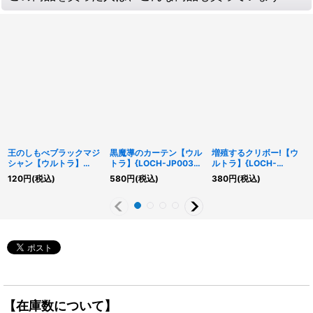
王のしもべブラックマジ
黒魔導のカーテン【ウル
増殖するクリボー!【ウ
シャン【ウルトラ】
トラ】{LOCH-JP003}
ルトラ】{LOCH-
{LOCH-JP001}《モン
《魔法》
JP002}《モンスター》
120
円
(税込)
580
円
(税込)
380
円
(税込)
スター》
【在庫数について】