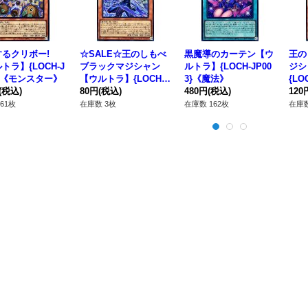
るクリボー!
☆SALE☆王のしもべ
黒魔導のカーテン【ウ
王の
トラ】{LOCH-J
ブラックマジシャン
ルトラ】{LOCH-JP00
ジシ
2}《モンスター》
【ウルトラ】{LOCH-J
3}《魔法》
{LO
(税込)
P001}《モンスター》
80円
(税込)
480円
(税込)
スタ
120
61枚
在庫数 3枚
在庫数 162枚
在庫数