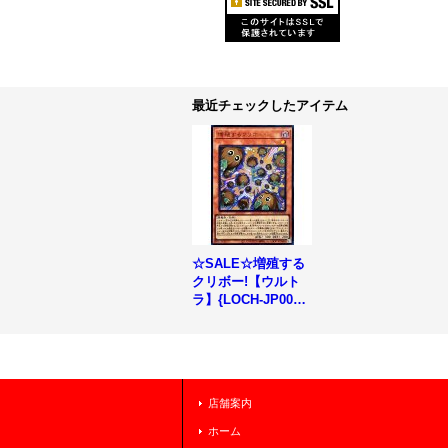
最近チェックしたアイテム
☆SALE☆増殖する
クリボー!【ウルト
ラ】{LOCH-JP002}
《モンスター》
店舗案内
ホーム