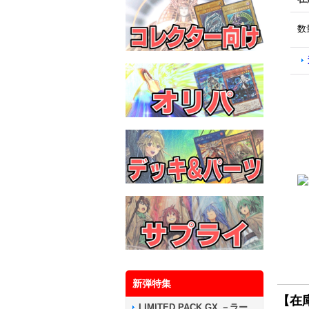
数
新弾特集
【在
LIMITED PACK GX －ラー