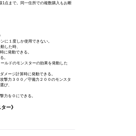
人様1点まで。同一住所での複数購入もお断
0
ターンに１度しか使用できない。
発動した時、
時に発動できる。
る。
フィールドのモンスターの効果を発動した
ダメージ計算時に発動できる。
攻撃力３００／守備力２００のモンスタ
選び、
撃力を０にできる。
スター》