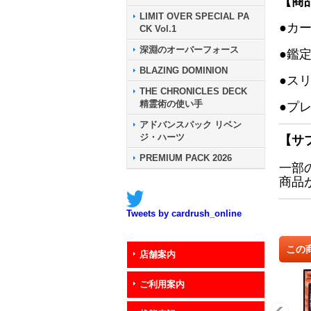
【商
LIMIT OVER SPECIAL PA
●カ
CK Vol.1
深淵のオーバーフォース
●鑑
BLAZING DOMINION
●ス
THE CHRONICLES DECK
精霊術の使い手
●プ
アドバンスパック リベン
ジ・ハーツ
【サ
PREMIUM PACK 2026
一部
商品
Tweets by cardrush_online
この
店舗案内
ご利用案内