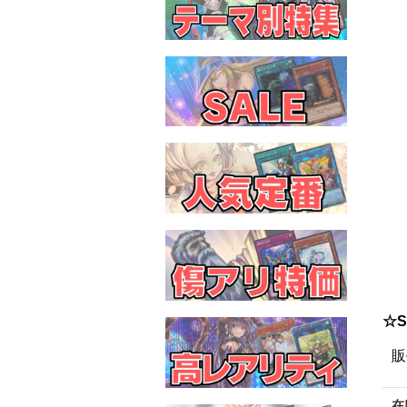
☆S
販
在