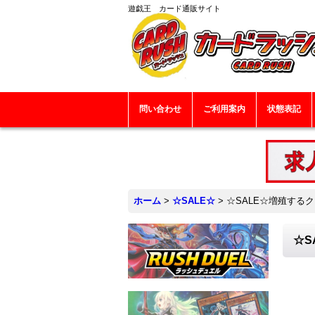
遊戯王 カード通販サイト
問い合わせ
ご利用案内
状態表記
ホーム
>
☆SALE☆
>
☆SALE☆増殖するク
☆S