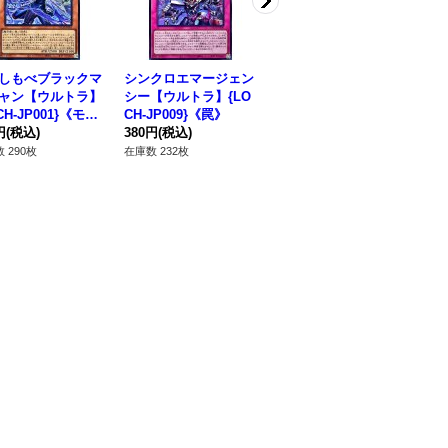
しもべブラックマ
シンクロエマージェン
サイバースコントラク
ガ
ャン【ウルトラ】
シー【ウルトラ】{LO
トウィッチ【ウルト
コ
CH-JP001}《モン
CH-JP009}《罠》
ラ】{LOCH-JP018}
OC
ー》
円
(税込)
380円
(税込)
《リンク》
120円
(税込)
タ
80
 290枚
在庫数 232枚
在庫数 676枚
在庫