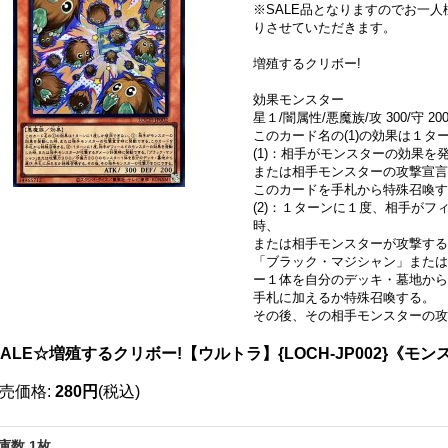
※SALE品となりますのでお一
りさせていただきます。
増殖するクリボー!
効果モンスター
星１/闇属性/悪魔族/攻 300/守 20
このカード名の(1)の効果は１
(1)：相手がモンスターの効果を
または相手モンスターの攻撃宣言
このカードを手札から特殊召喚す
(2)：１ターンに１度、相手が
時、
または相手モンスターが攻撃する
「ブラック・マジシャン」または
ー１体を自分のデッキ・墓地から
手札に加えるか特殊召喚する。
その後、その相手モンスターの攻
ALE☆増殖するクリボー!【ウルトラ】{LOCH-JP002}《モン
売価格
:
280円
(税込)
庫数 1枚