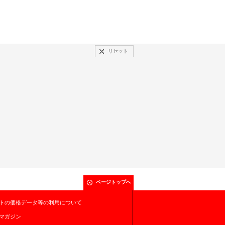
リセット
ページトップへ
トの価格データ等の利用について
マガジン