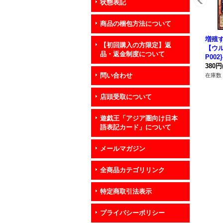
状態表記
商品の梱包方法について
増殖す
【初回購入の方限定】返
【ウル
品・返金制度について
P00
380円
問い合わせ
在庫数 
店頭受取について
遊戯王「アジア圏向け日本
語表記カード」について
メールマガジン
全商品カテゴリリンク
特定商取引法表示
プライバシーポリシー