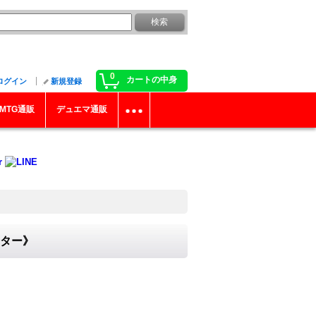
0
カートの中身
ログイン
新規登録
MTG通販
デュエマ通販
スター》