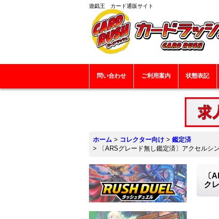
遊戯王 カード通販サイト
問い合わせ
ご利用案内
状態表記
ホーム
>
コレクター向け
>
鑑定済
>
〔ARSグレード無し鑑定済〕アクセルシン
〔
クレ