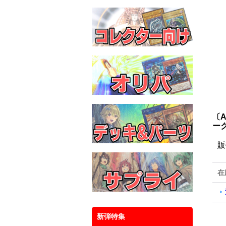
〔
ーク
販
在
新弾特集