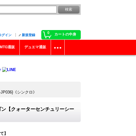
0
カートの中身
ログイン
新規登録
MTG通販
デュエマ通販
P036}《シンクロ》
ゴン【クォーターセンチュリーシー
て】