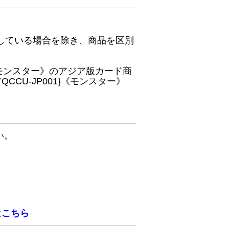
している場合を除き、商品を区別
}《モンスター》のアジア版カード商
CU-JP001}《モンスター》
い。
は
こちら