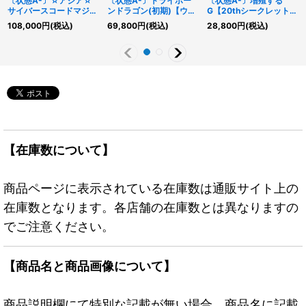
〔状態A-〕☆アジア☆
〔状態A-〕トライホー
〔状態A-〕増殖する
サイバースコードマジシ
ンドラゴン(初期)【ウル
G【20thシークレット】
ャン【グランドマスタ
トラ】{-}《モンスタ
{20TH-JPC82}《モン
108,000
円
(税込)
69,800
円
(税込)
28,800
円
(税込)
ー】{アジアLOCH-
ー》
スター》
JP017}《儀式》
【在庫数について】
商品ページに表示されている在庫数は通販サイト上の
在庫数となります。各店舗の在庫数とは異なりますの
でご注意ください。
【商品名と商品画像について】
商品説明欄にて特別な記載が無い場合、商品名に記載