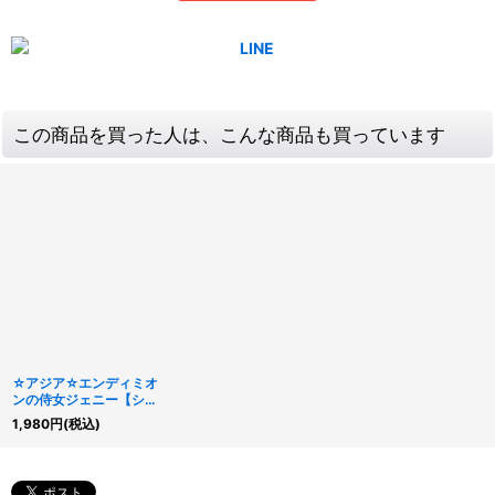
この商品を買った人は、こんな商品も買っています
☆アジア☆エンディミオ
ンの侍女ジェニー【シー
クレット】{アジア
1,980
円
(税込)
26PP-JP018}《モンス
ター》