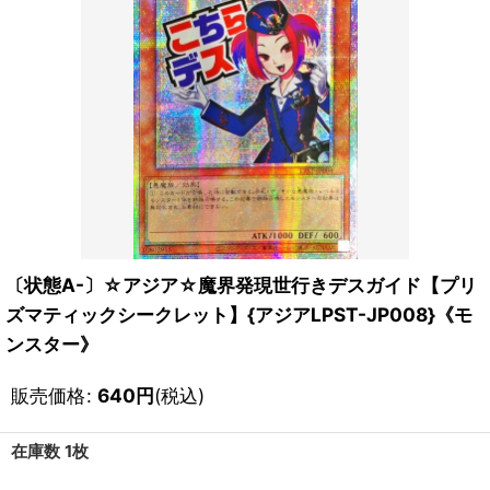
〔状態A-〕☆アジア☆魔界発現世行きデスガイド【プリ
ズマティックシークレット】{アジアLPST-JP008}《モ
ンスター》
販売価格
:
640
円
(税込)
在庫数 1枚