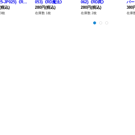
25-JP025}《RD
053}《RD魔法》
062}《RD罠》
バー
スター》
(税込)
280円
(税込)
280円
(税込)
D/K
380
フュ
3枚
在庫数 1枚
在庫数 2枚
在庫数