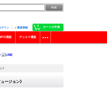
0
カートの中身
ログイン
新規登録
MTG通販
デュエマ通販
ョン》
Dフュージョン》