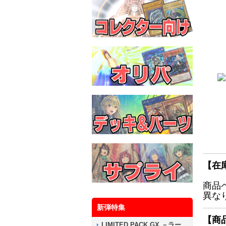
【在
商品
異な
新弾特集
【商
LIMITED PACK GX －ラー