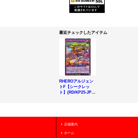
最近チェックしたアイテム
RHEROアルジェン
トF【シークレッ
ト】{RD/KP25-JP04
3}《RDフュージョ
ン》
店舗案内
ホーム