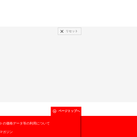
リセット
ページトップへ
トの価格データ等の利用について
マガジン