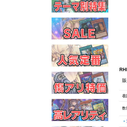
RH
販
在
数