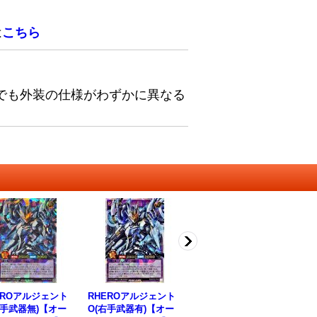
は
こちら
でも外装の仕様がわずかに異なる
EROアルジェント
RHEROアルジェント
RHEROアルジェント
R
右手武器無)【オー
O(右手武器有)【オー
O【シークレット】{R
ル】