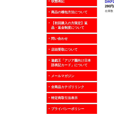
状態表記
D/KP
モン
280円
在庫数 
商品の梱包方法について
【初回購入の方限定】返
品・返金制度について
問い合わせ
店頭受取について
遊戯王「アジア圏向け日本
語表記カード」について
メールマガジン
全商品カテゴリリンク
特定商取引法表示
プライバシーポリシー