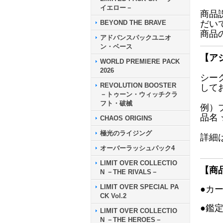
イエロー－
商品
BEYOND THE BRAVE
だい
商品
アドバンスパックユニオ
ン・ベース
【ア
WORLD PREMIERE PACK
2026
シー
REVOLUTION BOOSTER
して
－トゥーン・ウィッチクラ
フト・破械
例）
品名
CHAOS ORIGINS
極光のライジング
詳細
オーバーラッシュパック4
LIMIT OVER COLLECTIO
【商
N －THE RIVALS－
LIMIT OVER SPECIAL PA
●カ
CK Vol.2
●鑑
LIMIT OVER COLLECTIO
N －THE HEROES－