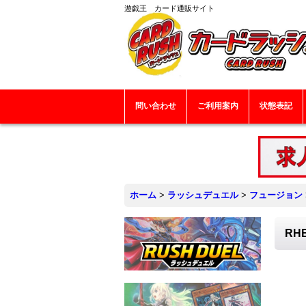
遊戯王 カード通販サイト
問い合わせ
ご利用案内
状態表記
ホーム
>
ラッシュデュエル
>
フュージョン
RH