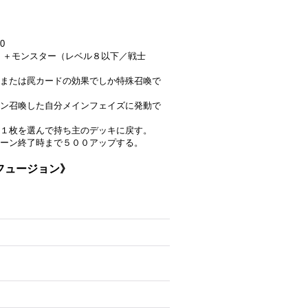
0
」＋モンスター（レベル８以下／戦士
または罠カードの効果でしか特殊召喚で
ン召喚した自分メインフェイズに発動で
１枚を選んで持ち主のデッキに戻す。
ーン終了時まで５００アップする。
RDフュージョン》