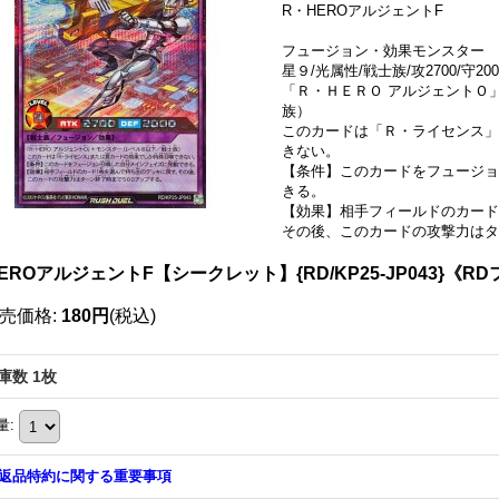
R・HEROアルジェントF
フュージョン・効果モンスター
星９/光属性/戦士族/攻2700/守200
「Ｒ・ＨＥＲＯ アルジェントＯ
族）
このカードは「Ｒ・ライセンス」
きない。
【条件】このカードをフュージョ
きる。
【効果】相手フィールドのカード
その後、このカードの攻撃力はタ
EROアルジェントF【シークレット】{RD/KP25-JP043}《
売価格
:
180円
(税込)
庫数 1枚
量
:
返品特約に関する重要事項