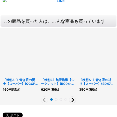
この商品を買った人は、こんな商品も買っています
〔状態A-〕青き眼の賢
〔状態B〕無限泡影【シ
〔状態A-〕青き眼の祈
士【スーパー】{QCCP-
ークレット】{RC04-
り【スーパー】{SD47-
JP003}《モンスター》
JP076}《罠》
JPP03}《魔法》
160
円
(税込)
620
円
(税込)
350
円
(税込)