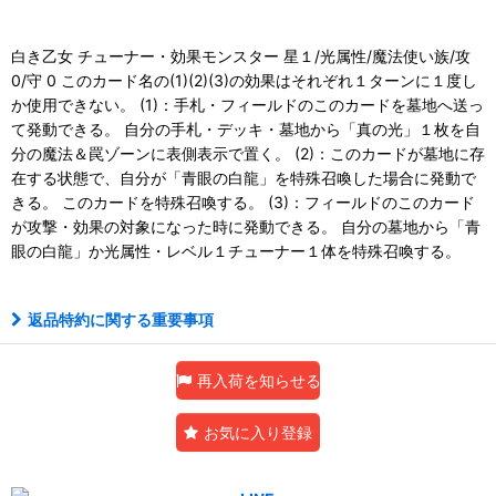
白き乙女 チューナー・効果モンスター 星１/光属性/魔法使い族/攻
0/守 0 このカード名の(1)(2)(3)の効果はそれぞれ１ターンに１度し
か使用できない。 (1)：手札・フィールドのこのカードを墓地へ送っ
て発動できる。 自分の手札・デッキ・墓地から「真の光」１枚を自
分の魔法＆罠ゾーンに表側表示で置く。 (2)：このカードが墓地に存
在する状態で、自分が「青眼の白龍」を特殊召喚した場合に発動で
きる。 このカードを特殊召喚する。 (3)：フィールドのこのカード
が攻撃・効果の対象になった時に発動できる。 自分の墓地から「青
眼の白龍」か光属性・レベル１チューナー１体を特殊召喚する。
返品特約に関する重要事項
再入荷を知らせる
お気に入り登録