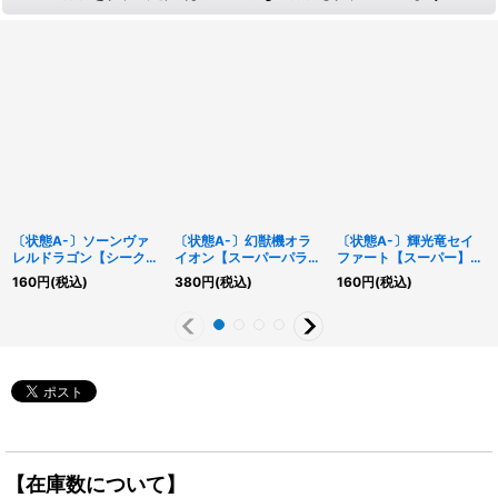
〔状態A-〕ソーンヴァ
〔状態A-〕幻獣機オラ
〔状態A-〕輝光竜セイ
レルドラゴン【シークレ
イオン【スーパーパラレ
ファート【スーパー】
ット】{SD36-JPP02}
ル】{24TP-JP402}
{CHIM-JP014}《モンス
160
円
(税込)
380
円
(税込)
160
円
(税込)
《リンク》
《モンスター》
ター》
【在庫数について】