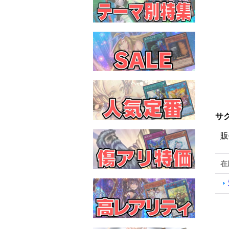
サ
販
在