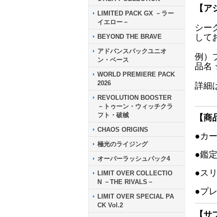
【ア
LIMITED PACK GX －ラー
イエロー－
シー
して
BEYOND THE BRAVE
アドバンスパックユニオ
例）
ン・ベース
品名
WORLD PREMIERE PACK
2026
詳細
REVOLUTION BOOSTER
－トゥーン・ウィッチクラ
フト・破械
【商
CHAOS ORIGINS
●カ
極光のライジング
●鑑
オーバーラッシュパック4
●ス
LIMIT OVER COLLECTIO
N －THE RIVALS－
●プ
LIMIT OVER SPECIAL PA
CK Vol.2
【サ