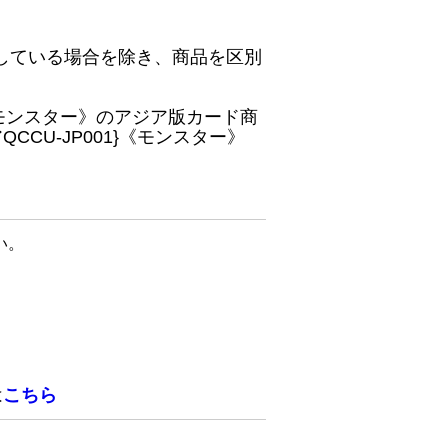
している場合を除き、商品を区別
}《モンスター》のアジア版カード商
CU-JP001}《モンスター》
い。
は
こちら