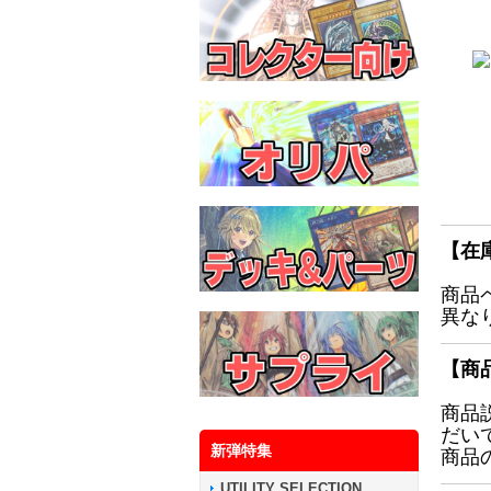
【在
商品
異な
【商
商品
だい
新弾特集
商品
UTILITY SELECTION