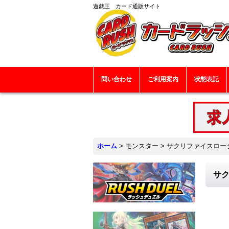
遊戯王 カード通販サイト
問い合わせ
ご利用案内
状態表記
ホーム
>
モンスター
>
サクリファイスロータス
サク