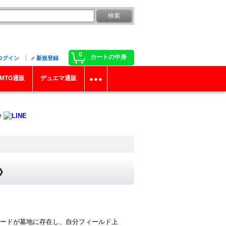
0
カートの中身
ログイン
新規登録
MTG通販
デュエマ通販
ー》
ードが墓地に存在し、自分フィールド上