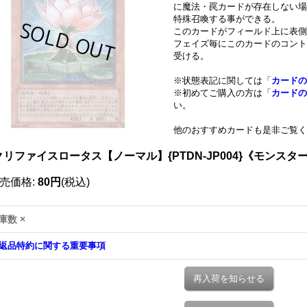
に魔法・罠カードが存在しない場
特殊召喚する事ができる。
このカードがフィールド上に表側
フェイズ毎にこのカードのコント
受ける。
※状態表記に関しては「
カードの
※初めてご購入の方は「
カードの
い。
他のおすすめカードも是非ご覧く
クリファイスロータス【ノーマル】{PTDN-JP004}《モンスタ
売価格
:
80円
(税込)
庫数 ×
返品特約に関する重要事項
再入荷を知らせる