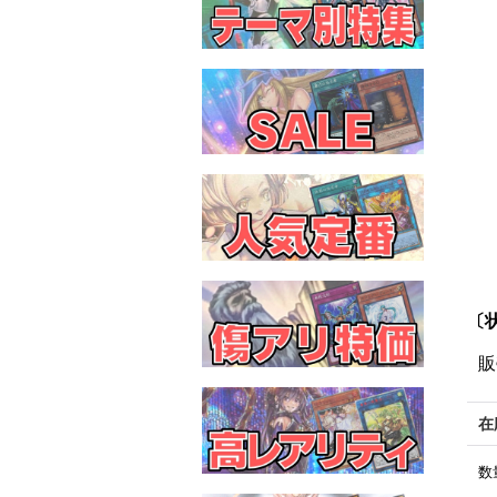
〔
販
在
数