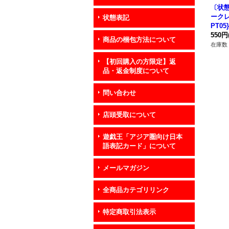
〔状態
ークレ
状態表記
PT0
550円
商品の梱包方法について
在庫数 
【初回購入の方限定】返
品・返金制度について
問い合わせ
店頭受取について
遊戯王「アジア圏向け日本
語表記カード」について
メールマガジン
全商品カテゴリリンク
特定商取引法表示