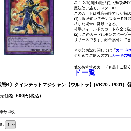
星１２/闇属性/魔法使い族/攻4500/
魔法使い族モンスター×５
このカードは融合召喚でしか特
(1)：魔法使い族モンスター５
功した場合に発動できる。
相手フィールドのカードを全て破
(2)：このカードはモンスターゾ
リリースできず、融合素材にでき
※状態表記に関しては「
カードの
※初めてご購入の方は
カードの梱
他のおすすめカードも是非ご覧く
ド一覧
状態B〕クインテットマジシャン【ウルトラ】{VB20-JP001}
売価格
:
680円
(税込)
庫数 4枚
量
: