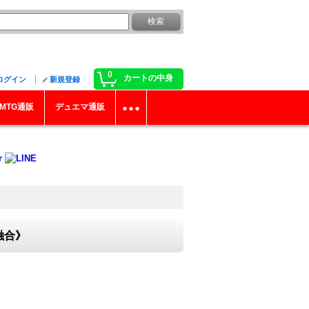
0
カートの中身
ログイン
新規登録
MTG通販
デュエマ通販
融合》