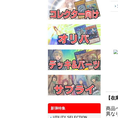
【在
商品
新弾特集
異な
UTILITY SELECTION