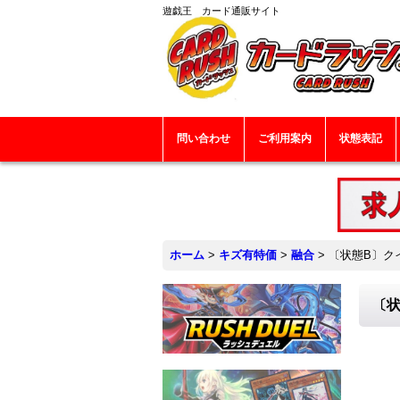
遊戯王 カード通販サイト
問い合わせ
ご利用案内
状態表記
ホーム
>
キズ有特価
>
融合
>
〔状態B〕クイ
〔状