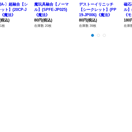
A-〕超融合【シ
魔玩具融合【ノーマ
デストーイリニッチ
磁石
ット】{20CP-J
ル】{SPFE-JP025}
【シークレット】{PP
ル】{
5}《魔法》
《魔法》
19-JP006}《魔法》
《モ
(税込)
80円
(税込)
80円
(税込)
180
1枚
在庫数 20枚
在庫数 39枚
在庫数