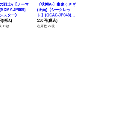
の戦士γ【ノーマ
〔状態A-〕幽鬼うさぎ
磁石の戦士α【ノーマ
磁
SDMY-JP009}
(正面)【シークレッ
ル】{SDMY-JP007}
ル】
ンスター》
ト】{QCAC-JP048}
《モンスター》
《
円
(税込)
《モンスター》
550円
(税込)
180円
(税込)
18
 11枚
在庫数 27枚
在庫数 16枚
在庫