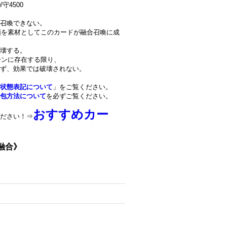
守4500
殊召喚できない。
種類を素材としてこのカードが融合召喚に成
壊する。
ーンに存在する限り、
ず、効果では破壊されない。
状態表記について
」をご覧ください。
包方法について
を必ずご覧ください。
おすすめカー
ださい！⇒
《融合》