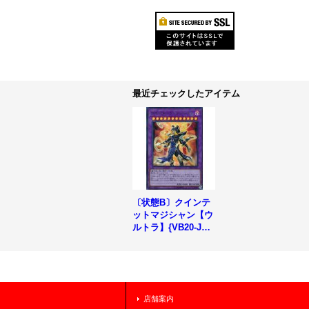
最近チェックしたアイテム
〔状態B〕クインテ
ットマジシャン【ウ
ルトラ】{VB20-JP0
01}《融合》
店舗案内