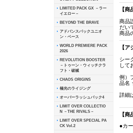
LIMITED PACK GX －ラー
【商
イエロー－
商品
BEYOND THE BRAVE
だい
アドバンスパックユニオ
商品
ン・ベース
WORLD PREMIERE PACK
【ア
2026
シー
REVOLUTION BOOSTER
して
－トゥーン・ウィッチクラ
フト・破械
例）
CHAOS ORIGINS
品名
極光のライジング
詳細
オーバーラッシュパック4
LIMIT OVER COLLECTIO
N －THE RIVALS－
【商
LIMIT OVER SPECIAL PA
●カ
CK Vol.2