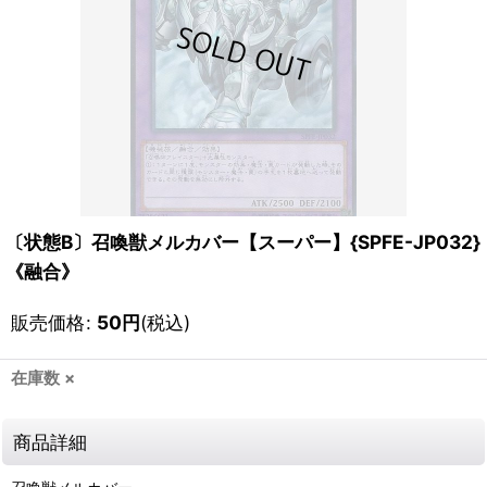
〔状態B〕召喚獣メルカバー【スーパー】{SPFE-JP032}
《融合》
販売価格
:
50
円
(税込)
在庫数 ×
商品詳細