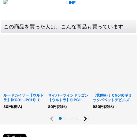
この商品を買った人は、こんな商品も買っています
ルードカイザー【ウルト
サイバーツインドラゴン
〔状態A-〕CNo40ギミ
ラ】{KC01-JP011}《モ
【ウルトラ】{LPG1-
ックパペットデビルズス
ンスター》
JP047}《融合》
トリングス【シークレッ
80
円
(税込)
80
円
(税込)
980
円
(税込)
ト】{PP16-JP011}《エ
クシーズ》