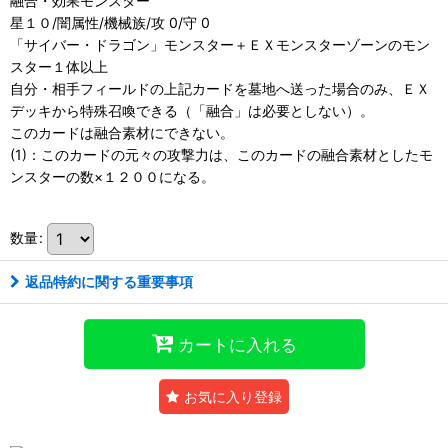
融合・効果モンスター
星１０/闇属性/機械族/攻 0/守 0
「サイバー・ドラゴン」モンスター＋ＥＸモンスターゾーンのモン
スター１体以上
自分・相手フィールドの上記カードを墓地へ送った場合のみ、ＥＸ
デッキから特殊召喚できる（「融合」は必要としない）。
このカードは融合素材にできない。
(1)：このカードの元々の攻撃力は、このカードの融合素材としたモ
ンスターの数×１２００になる。
数量
:
返品特約に関する重要事項
カートに入れる
お気に入り登録