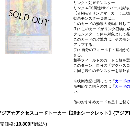
リンク・効果モンスター
リンク４/闇属性/サイバース族/攻2
【☆New☆リンクマーカー：上/左
効果モンスター２体以上
このカードの効果の発動に対して
(1)：このカードがリンク召喚
クモンスター１体を対象として発
このカードの攻撃力は、そのモン
アップする。
(2)：自分のフィールド・墓地
きる。
相手フィールドのカード１枚を
このターン、自分の「アクセスコ
に同じ属性のモンスターを除外す
※状態表記に関しては「
カードの
※初めてご購入の方は「
カードの
い。
他のおすすめカードも是非ご覧く
アジア☆アクセスコードトーカー【20thシークレット】{アジアET
売価格
:
10,800円
(税込)