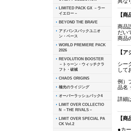
異な
LIMITED PACK GX －ラー
イエロー－
【商
BEYOND THE BRAVE
商品
アドバンスパックユニオ
だい
ン・ベース
商品
WORLD PREMIERE PACK
2026
【ア
REVOLUTION BOOSTER
シー
－トゥーン・ウィッチクラ
して
フト・破械
CHAOS ORIGINS
例）
品名
極光のライジング
オーバーラッシュパック4
詳細
LIMIT OVER COLLECTIO
N －THE RIVALS－
【商
LIMIT OVER SPECIAL PA
CK Vol.2
●カ