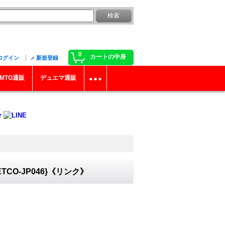
0
カートの中身
ログイン
新規登録
MTG通販
デュエマ通販
O-JP046}《リンク》