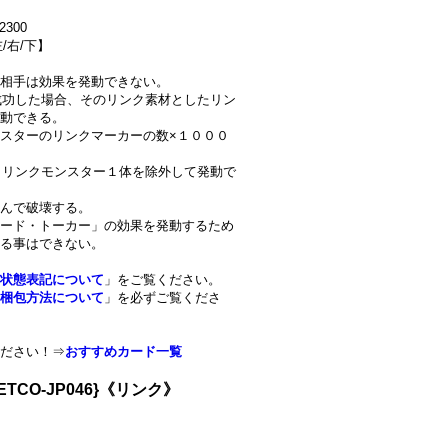
300
/右/下】
相手は効果を発動できない。
に成功した場合、そのリンク素材としたリン
動できる。
スターのリンクマーカーの数×１０００
からリンクモンスター１体を除外して発動で
選んで破壊する。
ード・トーカー」の効果を発動するため
る事はできない。
状態表記について
」をご覧ください。
梱包方法について
」を必ずご覧くださ
ださい！⇒
おすすめカード一覧
CO-JP046}《リンク》