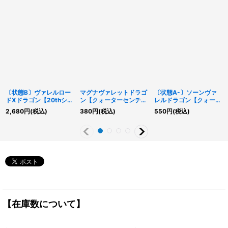
〔状態B〕ヴァレルロー
マグナヴァレットドラゴ
〔状態A-〕ソーンヴァ
ドXドラゴン【20thシー
ン【クォーターセンチュ
レルドラゴン【クォータ
クレット】{RIRA-
リーシークレット】
ーセンチュリーシークレ
2,680
円
(税込)
380
円
(税込)
550
円
(税込)
JP039}《エクシーズ》
{QCCP-JP091}《モン
ット】{QCCP-JP101}
スター》
《リンク》
【在庫数について】