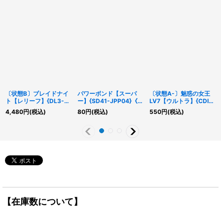
〔状態B〕ブレイドナイ
パワーボンド【スーパ
〔状態A-〕魅惑の女王
ト【レリーフ】{DL3-
ー】{SD41-JPP04}《魔
LV7【ウルトラ】{CDIP-
136}《モンスター》
法》
JP008}《モンスター》
4,480
円
(税込)
80
円
(税込)
550
円
(税込)
【在庫数について】