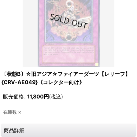
〔状態B〕☆旧アジア☆ファイアーダーツ【レリーフ】
{CRV-AE049}《コレクター向け》
販売価格
:
11,800
円
(税込)
在庫数 ×
商品詳細