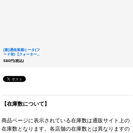
[新]憑依装着ヒータ(フ
ード有)【クォーターセ
ンチュリーシークレッ
580
円
(税込)
ト】{QCAC-JP045}
《モンスター》
【在庫数について】
商品ページに表示されている在庫数は通販サイト上の
在庫数となります。各店舗の在庫数とは異なりますの